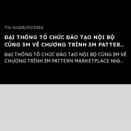
Tin tức
|
28/07/2026
S
ĐẠI THỐNG TỔ CHỨC ĐÀO TẠO NỘI BỘ
L
CÙNG 3M VỀ CHƯƠNG TRÌNH 3M PATTERN
1
MARKETPLACE
ĐẠI THỐNG TỔ CHỨC ĐÀO TẠO NỘI BỘ CÙNG 3M VỀ
T
CHƯƠNG TRÌNH 3M PATTERN MARKETPLACE Nhằm
t
nâng cao năng lực chuyên môn, cập nhật các giải
bề
pháp công nghệ mới và chuẩn hóa quy trình hỗ trợ hệ
K
thống đại lý, vừa qua Công ty TNHH Thương mại –
L
Dịch vụ Đại Thống đã […]