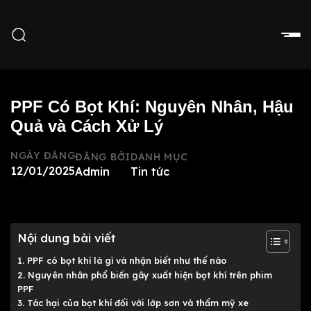
PPF Có Bọt Khí: Nguyên Nhân, Hậu
Quả và Cách Xử Lý
NGÀY ĐĂNG
ĐĂNG BỞI
DANH MỤC
12/01/2025
Admin
Tin tức
Nội dung bài viết
1. PPF có bọt khí là gì và nhận biết như thế nào
2. Nguyên nhân phổ biến gây xuất hiện bọt khí trên phim
PPF
3. Tác hại của bọt khí đối với lớp sơn và thẩm mỹ xe