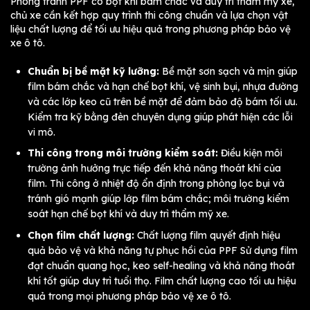
Phòng tránh PPF có bọt khí bám chắc và duy trì thẩm mỹ xe,
chủ xe cần kết hợp quy trình thi công chuẩn và lựa chọn vật
liệu chất lượng để tối ưu hiệu quả trong phương pháp bảo vệ
xe ô tô.
Chuẩn bị bề mặt kỹ lưỡng:
Bề mặt sơn sạch và mịn giúp
film bám chắc và hạn chế bọt khí, vệ sinh bụi, nhựa đường
và các lớp keo cũ trên bề mặt để đảm bảo độ bám tối ưu.
Kiểm tra kỹ bằng đèn chuyên dụng giúp phát hiện các lỗi
vi mô.
Thi công trong môi trường kiểm soát:
Điều kiện môi
trường ảnh hưởng trực tiếp đến khả năng thoát khí của
film. Thi công ở nhiệt độ ổn định trong phòng lọc bụi và
tránh gió mạnh giúp lớp film bám chắc; môi trường kiểm
soát hạn chế bọt khí và duy trì thẩm mỹ xe.
Chọn film chất lượng:
Chất lượng film quyết định hiệu
quả bảo vệ và khả năng tự phục hồi của PPF Sử dụng film
đạt chuẩn quang học, keo self-healing và khả năng thoát
khí tốt giúp duy trì tuổi thọ. Film chất lượng cao tối ưu hiệu
quả trong mọi phương pháp bảo vệ xe ô tô.