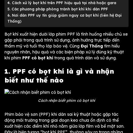
4. Cách xử lý bọt khí trên PPF hiệu quả tại nhà hoặc gara
5. Các phương pháp phòng tránh bọt khí khi dán PPF
6. Nơi dán PPF uy tín giúp giảm nguy cơ bọt khí (liên hệ Đại
Thống)
Bọt khí xuất hiện dưới lớp phim PPF là tình huống nhiều chủ xe
gặp phải trong quá trình sử dụng, ảnh hưởng trực tiếp đến
thẩm mỹ và tuổi thọ lớp bảo vệ. Cùng
Đại Thống
tìm hiểu
nguyên nhân, hậu quả và các biện pháp xử lý đúng kỹ thuật
khi phim
PPF có bọt khí
trong quá trình dán và sử dụng.
1. PPF có bọt khí là gì và nhận
biết như thế nào
Cách nhận biết phim có bọt khí
Phim bảo vệ sơn (PPF) khi dán sai kỹ thuật hoặc gặp tác
động môi trường trong giai đoạn keo chưa ổn định có thể
xuất hiện các điểm khí nhỏ nằm giữa lớp film và bề mặt sơn.
Đây là hiện tượng “bọt khí PPF”, thường xảy ra trong những