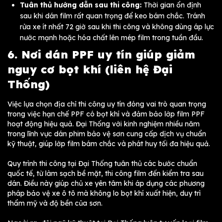
Tuân thủ hướng dẫn sau thi công:
Thời gian ổn định
sau khi dán film rất quan trọng để keo bám chắc. Tránh
rửa xe ít nhất 72 giờ sau khi thi công và không dùng áp lực
nước mạnh hoặc hóa chất lên mép film trong tuần đầu.
6. Nơi dán PPF uy tín giúp giảm
nguy cơ bọt khí (liên hệ Đại
Thống)
Việc lựa chọn địa chỉ thi công uy tín đóng vai trò quan trọng
trong việc hạn chế PPF có bọt khí và đảm bảo lớp film PPF
hoạt động hiệu quả. Đại Thống với kinh nghiệm nhiều năm
trong lĩnh vực dán phim bảo vệ sơn cung cấp dịch vụ chuẩn
kỹ thuật, giúp lớp film bám chắc và phát huy tối đa hiệu quả.
Quy trình thi công tại Đại Thống tuân thủ các bước chuẩn
quốc tế, từ làm sạch bề mặt, thi công film đến kiểm tra sau
dán. Điều này giúp chủ xe yên tâm khi áp dụng các phương
pháp bảo vệ xe ô tô mà không lo bọt khí xuất hiện, duy trì
thẩm mỹ và độ bền của sơn.