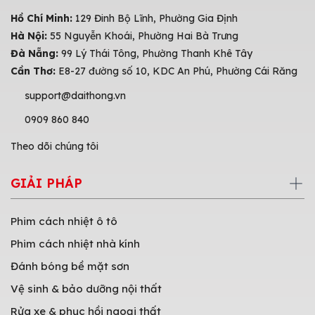
Hồ Chí Minh:
129 Đinh Bộ Lĩnh, Phường Gia Định
Hà Nội:
55 Nguyễn Khoái, Phường Hai Bà Trưng
Đà Nẵng:
99 Lý Thái Tông, Phường Thanh Khê Tây
Cần Thơ:
E8-27 đường số 10, KDC An Phú, Phường Cái Răng
support@daithong.vn
0909 860 840
Theo dõi chúng tôi
GIẢI PHÁP
Phim cách nhiệt ô tô
Phim cách nhiệt nhà kính
Đánh bóng bề mặt sơn
Vệ sinh & bảo dưỡng nội thất
Rửa xe & phục hồi ngoại thất