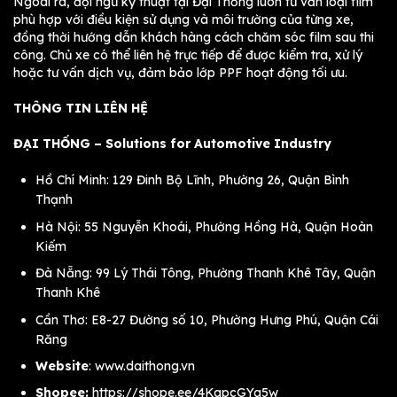
Ngoài ra, đội ngũ kỹ thuật tại Đại Thống luôn tư vấn loại film
phù hợp với điều kiện sử dụng và môi trường của từng xe,
đồng thời hướng dẫn khách hàng cách chăm sóc film sau thi
công. Chủ xe có thể liên hệ trực tiếp để được kiểm tra, xử lý
hoặc tư vấn dịch vụ, đảm bảo lớp PPF hoạt động tối ưu.
THÔNG TIN LIÊN HỆ
ĐẠI THỐNG – Solutions for Automotive Industry
Hồ Chí Minh: 129 Đinh Bộ Lĩnh, Phường 26, Quận Bình
Thạnh
Hà Nội: 55 Nguyễn Khoái, Phường Hồng Hà, Quận Hoàn
Kiếm
Đà Nẵng: 99 Lý Thái Tông, Phường Thanh Khê Tây, Quận
Thanh Khê
Cần Thơ: E8-27 Đường số 10, Phường Hưng Phú, Quận Cái
Răng
Website
:
www.daithong.vn
Shopee:
https://shope.ee/4KqpcGYg5w