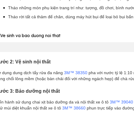
Tháo những món phụ kiện trang trí như: tượng, đồ chơi, bình nư
Tháo rời tất cả thảm để chân, d
ùng máy hút bụi để loại bỏ bụi bẩn 
ước 2: Vệ sinh nội thất
 dụng dung dịch tẩy rửa đa năng
3M™ 38350
pha với nước tỷ lệ 1:10 
ng chổi lông mềm
(hoặc bàn chải đối với những ngách hẹp) để chà rử
ước 3: Bảo dưỡng nội thất
ến hành sử dụng chai xịt bảo dưỡng da và nội thất xe ô tô
3M™ 39040
ử mùi diệt khuẩn nội thất xe ô tô
3M™ 38660
phun trực tiếp vào đường