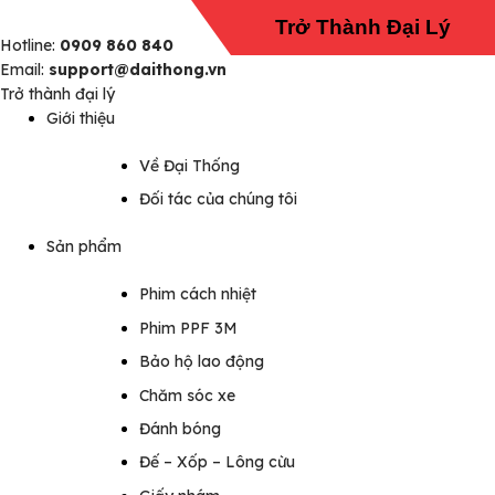
Trở Thành Đại Lý
Hotline:
0909 860 840
Email:
support@daithong.vn
Trở thành đại lý
Giới thiệu
Về Đại Thống
Đối tác của chúng tôi
Sản phẩm
Phim cách nhiệt
Phim PPF 3M
Bảo hộ lao động
Chăm sóc xe
Đánh bóng
Đế – Xốp – Lông cừu