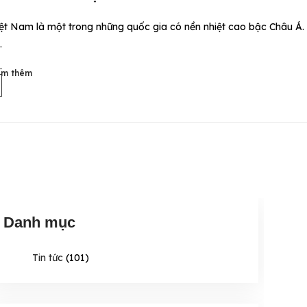
ệt Nam là một trong những quốc gia có nền nhiệt cao bậc Châu Á. V
em thêm
Danh mục
Tin tức
(101)