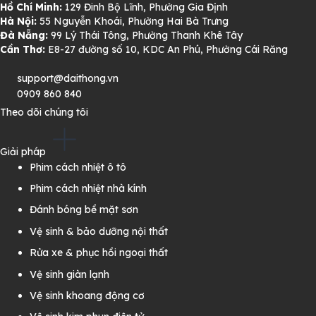
Hồ Chí Minh:
129 Đinh Bộ Lĩnh, Phường Gia Định
Hà Nội:
55 Nguyễn Khoái, Phường Hai Bà Trưng
Đà Nẵng:
99 Lý Thái Tông, Phường Thanh Khê Tây
Cần Thơ:
E8-27 đường số 10, KDC An Phú, Phường Cái Răng
support@daithong.vn
0909 860 840
Theo dõi chúng tôi
Giải pháp
Phim cách nhiệt ô tô
Phim cách nhiệt nhà kính
Đánh bóng bề mặt sơn
Vệ sinh & bảo dưỡng nội thất
Rửa xe & phục hồi ngoại thất
Vệ sinh giàn lạnh
Vệ sinh khoang động cơ