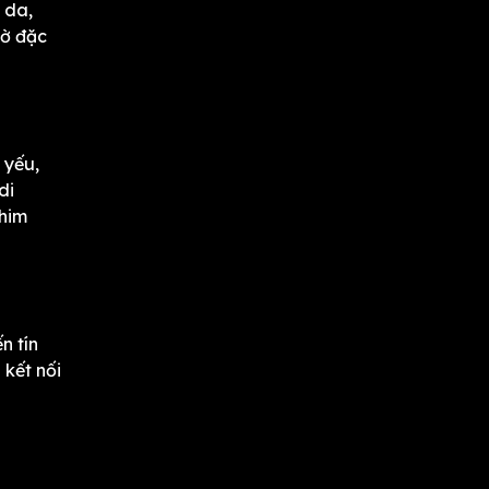
 da,
hờ đặc
 yếu,
di
phim
n tín
 kết nối