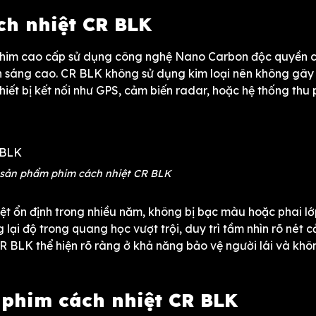
ch nhiệt CR BLK
g phim cao cấp sử dụng công nghệ Nano Carbon độc quyền 
ền sáng cao. CR BLK không sử dụng kim loại nên không gây
hiết bị kết nối như GPS, cảm biến radar, hoặc hệ thống thu 
 sản phẩm phim cách nhiệt CR BLK
t ổn định trong nhiều năm, không bị bạc màu hoặc phai l
lại độ trong quang học vượt trội, duy trì tầm nhìn rõ nét 
CR BLK thể hiện rõ ràng ở khả năng bảo vệ người lái và khô
 phim cách nhiệt CR BLK