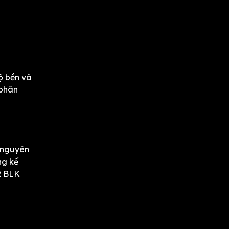
ộ bền và
 phân
 nguyên
ng kể
CR BLK