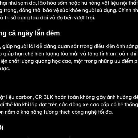
 hại như sạm da, lão hóa sớm hoặc hư hỏng vật liệu nội thất
 trọng, đồng thời bảo vệ sức khỏe người sử dụng. Chính n
á trị sử dụng lâu dài và độ bền vượt trội.
àng cả ngày lẫn đêm
, giúp người lái dễ dàng quan sát trong điều kiện ánh sáng
giúp hạn chế hiện tượng lóa mắt và tăng tính an toàn khi 
hiện chất lượng quang học cao, một trong những ưu điểm 
ược.
vật liệu carbon, CR BLK hoàn toàn không gây ảnh hưởng đế
ợi thế lớn khi lắp đặt trên các dòng xe cao cấp có hệ thống
còn nằm ở khả năng tương thích công nghệ tối đa.
i