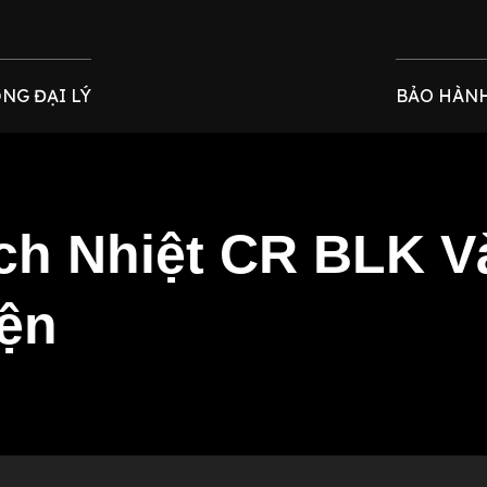
NG ĐẠI LÝ
BẢO HÀN
ch Nhiệt CR BLK V
iện