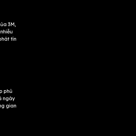
của 3M,
 nhiễu
phát tín
ớp phủ
cả ngày
ng gian