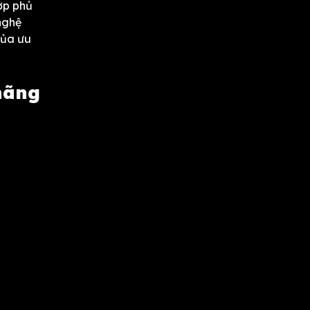
ớp phủ
nghệ
của ưu
hãng