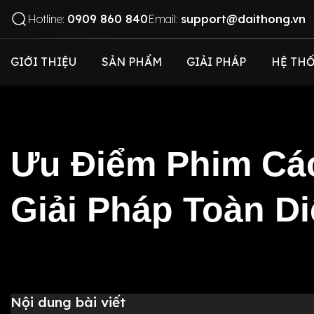
Hotline:
0909 860 840
Email:
support@daithong.vn
GIỚI THIỆU
SẢN PHẨM
GIẢI PHÁP
HỆ THỐ
Ưu Điểm Phim Cá
Giải Pháp Toàn D
Nội dung bài viết