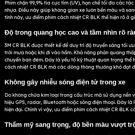
Phim chặn 99,9% tia cực tím (UV), hạn chế tối đa các tác
nhựa. Điều này giúp không gian xe luôn bền màu và sang
tính này, ưu điểm phim cách nhiệt CR BLK thể hiện rõ ở gi
Độ trong quang học cao và tầm nhìn rõ r
3M CR BLK được thiết kế để duy trì độ truyền sáng tối ưu
trời mưa hoặc khi đi vào hầm. Khả năng phản quang thấp 
chuyển ban đêm. Đây là yếu tố kỹ thuật quan trọng thể 
cách nhiệt CR BLK mà các dòng thông thường khó đạt đ
Không gây nhiễu sóng điện tử trong xe
Do không chứa kim loại trong cấu trúc mà sử dụng nền 
hiệu GPS, radar, Bluetooth hoặc sóng điện thoại. Đây là l
hiện đại. Chính vì vậy, ưu điểm phim cách nhiệt CR BLK 
Thẩm mỹ sang trọng, độ bền màu vượt trộ