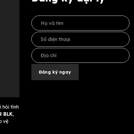
 hỏi tính
R BLK
,
o vệ