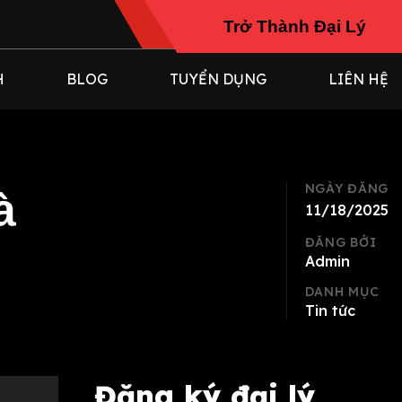
TRỞ THÀNH ĐẠI LÝ
Trở Thành Đại Lý
H
BLOG
TUYỂN DỤNG
LIÊN HỆ
NGÀY ĐĂNG
à
11/18/2025
ĐĂNG BỞI
Admin
DANH MỤC
Tin tức
Đăng ký đại lý