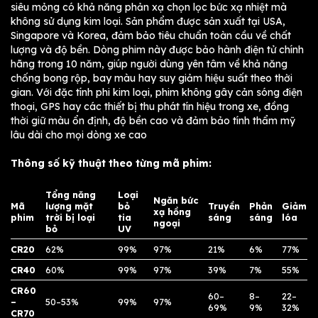
siêu mỏng có khả năng phản xạ chọn lọc bức xạ nhiệt mà
không sử dụng kim loại. Sản phẩm được sản xuất tại USA,
Singapore và Korea, đảm bảo tiêu chuẩn toàn cầu về chất
lượng và độ bền. Dòng phim này được bảo hành điện tử chính
hãng trong 10 năm, giúp người dùng yên tâm về khả năng
chống bong rộp, bay màu hay suy giảm hiệu suất theo thời
gian. Với đặc tính phi kim loại, phim không gây cản sóng điện
thoại, GPS hay các thiết bị thu phát tín hiệu trong xe, đồng
thời giữ màu ổn định, độ bền cao và đảm bảo tính thẩm mỹ
lâu dài cho mọi dòng xe cao
Thông số kỹ thuật theo từng mã phim:
Tổng năng
Loại
Ngăn bức
Mã
lượng mặt
bỏ
Truyền
Phản
Giảm
xạ hồng
phim
trời bị loại
tia
sáng
sáng
lóa
ngoại
bỏ
UV
CR20
62%
99%
97%
21%
6%
77%
CR40
60%
99%
97%
39%
7%
55%
CR60
60–
8–
22–
–
50–53%
99%
97%
69%
9%
32%
CR70