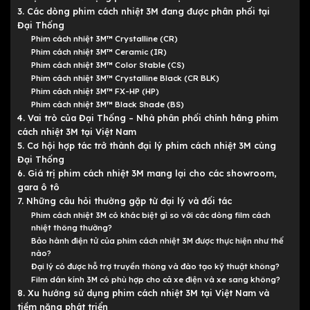
3. Các dòng phim cách nhiệt 3M đang được phân phối tại
Đại Thống
Phim cách nhiệt 3M™ Crystalline (CR)
Phim cách nhiệt 3M™ Ceramic (IR)
Phim cách nhiệt 3M™ Color Stable (CS)
Phim cách nhiệt 3M™ Crystalline Black (CR BLK)
Phim cách nhiệt 3M™ FX-HP (HP)
Phim cách nhiệt 3M™ Black Shade (BS)
4. Vai trò của Đại Thống – Nhà phân phối chính hãng phim
cách nhiệt 3M tại Việt Nam
5. Cơ hội hợp tác trở thành đại lý phim cách nhiệt 3M cùng
Đại Thống
6. Giá trị phim cách nhiệt 3M mang lại cho các showroom,
gara ô tô
7. Những câu hỏi thường gặp từ đại lý và đối tác
Phim cách nhiệt 3M có khác biệt gì so với các dòng film cách
nhiệt thông thường?
Bảo hành điện tử của phim cách nhiệt 3M được thực hiện như thế
nào?
Đại lý có được hỗ trợ truyền thông và đào tạo kỹ thuật không?
Film dán kính 3M có phù hợp cho cả xe điện và xe sang không?
8. Xu hướng sử dụng phim cách nhiệt 3M tại Việt Nam và
tiềm năng phát triển