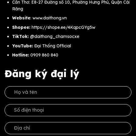
Cần Thơ: E8-27 Đường số 10, Phường Hưng Phú, Quận Cái
Răng
Website
:
www.daithong.vn
Shopee:
https://shope.ee/4KqpcGYg5w
TikTok:
@daithong_chamsocxe
YouTube:
Đại Thống Official
Hotline:
0909 860 840
Đăng ký đại lý