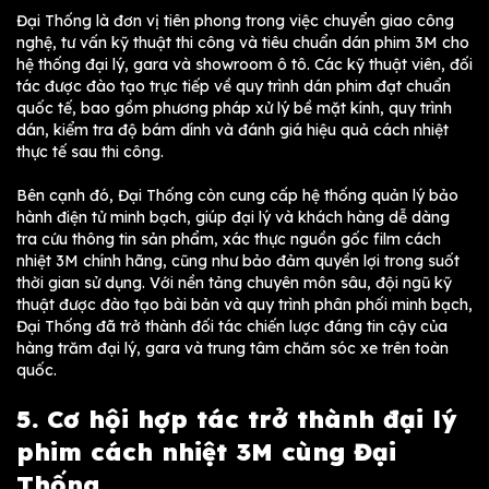
Đại Thống là đơn vị tiên phong trong việc chuyển giao công
nghệ, tư vấn kỹ thuật thi công và tiêu chuẩn dán phim 3M cho
hệ thống đại lý, gara và showroom ô tô. Các kỹ thuật viên, đối
tác được đào tạo trực tiếp về quy trình dán phim đạt chuẩn
quốc tế, bao gồm phương pháp xử lý bề mặt kính, quy trình
dán, kiểm tra độ bám dính và đánh giá hiệu quả cách nhiệt
thực tế sau thi công.
Bên cạnh đó, Đại Thống còn cung cấp hệ thống quản lý bảo
hành điện tử minh bạch, giúp đại lý và khách hàng dễ dàng
tra cứu thông tin sản phẩm, xác thực nguồn gốc film cách
nhiệt 3M chính hãng, cũng như bảo đảm quyền lợi trong suốt
thời gian sử dụng. Với nền tảng chuyên môn sâu, đội ngũ kỹ
thuật được đào tạo bài bản và quy trình phân phối minh bạch,
Đại Thống đã trở thành đối tác chiến lược đáng tin cậy của
hàng trăm đại lý, gara và trung tâm chăm sóc xe trên toàn
quốc.
5. Cơ hội hợp tác trở thành đại lý
phim cách nhiệt 3M cùng Đại
Thống