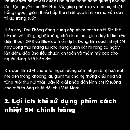
Phim cách nhiệt 3M
được ứng dụng công nghệ quang học đa
lớp độc quyền của 3M Hoa Kỳ, giúp phản xạ và tán xạ nhiệt
hồng ngoại, giảm thiểu hấp thụ nhiệt qua kính xe mà vẫn duy
trì độ trong suốt.
Hiện nay, Đại Thống đang cung cấp phim cách nhiệt 3M thế
hệ mới với công nghệ không chứa kim loại, giúp duy trì tín hiệu
điện thoại, GPS và Bluetooth ổn định. Dòng film cách nhiệt 3M
này đồng thời mang lại khả năng quan sát rõ ràng cả ngày
lẫn đêm, đáp ứng tiêu chuẩn an toàn và thẩm mỹ cao cho
người dùng ô tô hiện đại.
Khi dán film 3M cho ô tô, người dùng cảm nhận rõ rệt sự mát
mẻ bên trong khoang lái, giảm tải cho hệ thống điều hòa và
tăng tuổi thọ nội thất. Đây là giải pháp dán kính 3M lý tưởng
cho môi trường nhiệt đới như Việt Nam.
2. Lợi ích khi sử dụng phim cách
nhiệt 3M chính hãng