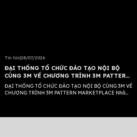
Tin tức
|
28/07/2026
S
ĐẠI THỐNG TỔ CHỨC ĐÀO TẠO NỘI BỘ
L
CÙNG 3M VỀ CHƯƠNG TRÌNH 3M PATTERN
1
MARKETPLACE
ĐẠI THỐNG TỔ CHỨC ĐÀO TẠO NỘI BỘ CÙNG 3M VỀ
T
CHƯƠNG TRÌNH 3M PATTERN MARKETPLACE Nhằm
t
nâng cao năng lực chuyên môn, cập nhật các giải
bề
pháp công nghệ mới và chuẩn hóa quy trình hỗ trợ hệ
K
thống đại lý, vừa qua Công ty TNHH Thương mại –
L
Dịch vụ Đại Thống đã […]