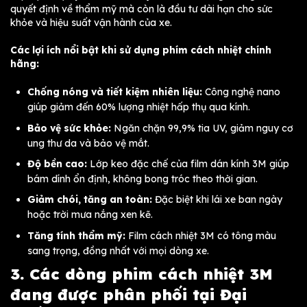
quyết định về thẩm mỹ mà còn là đầu tư dài hạn cho sức
khỏe và hiệu suất vận hành của xe.
Các lợi ích nổi bật khi sử dụng phím cách nhiệt chính
hãng:
Chống nóng và tiết kiệm nhiên liệu:
Công nghệ nano
giúp giảm đến 60% lượng nhiệt hấp thụ qua kính.
Bảo vệ sức khỏe:
Ngăn chặn 99,9% tia UV, giảm nguy cơ
ung thư da và bảo vệ mắt.
Độ bền cao:
Lớp keo đặc chế của film dán kính 3M giúp
bám dính ổn định, không bong tróc theo thời gian.
Giảm chói, tăng an toàn:
Đặc biệt khi lái xe ban ngày
hoặc trời mưa nắng xen kẽ.
Tăng tính thẩm mỹ:
Film cách nhiệt 3M có tông màu
sang trọng, đồng nhất với mọi dòng xe.
3. Các dòng phim cách nhiệt 3M
đang được phân phối tại Đại