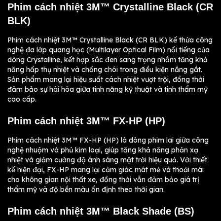
Phim cách nhiệt 3M™ Crystalline Black (CR
BLK)
Phim cách nhiệt 3M™ Crystalline Black (CR BLK) kế thừa công
nghệ đa lớp quang học (Multilayer Optical Film) nổi tiếng của
dòng Crystalline, kết hợp sắc đen sang trọng nhằm tăng khả
năng hấp thụ nhiệt và chống chói trong điều kiện nắng gắt.
Sản phẩm mang lại hiệu suất cách nhiệt vượt trội, đồng thời
đảm bảo sự hài hòa giữa tính năng kỹ thuật và tính thẩm mỹ
cao cấp.
Phim cách nhiệt 3M™ FX-HP (HP)
Phim cách nhiệt 3M™ FX-HP (HP) là dòng phim lai giữa công
nghệ nhuộm và phủ kim loại, giúp tăng khả năng phản xạ
nhiệt và giảm cường độ ánh sáng mặt trời hiệu quả. Với thiết
kế hiện đại, FX-HP mang lại cảm giác mát mẻ và thoải mái
cho không gian nội thất xe, đồng thời vẫn đảm bảo giá trị
thẩm mỹ và độ bền màu ổn định theo thời gian.
Phim cách nhiệt 3M™ Black Shade (BS)