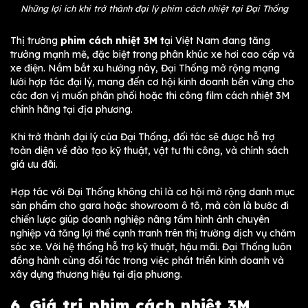
Những lợi ích khi trở thành đại lý phim cách nhiệt tại Đại Thống
Thị trường
phim cách nhiệt 3M t
ại Việt Nam đang tăng
trưởng mạnh mẽ, đặc biệt trong phân khúc xe hơi cao cấp và
xe điện. Nắm bắt xu hướng này, Đại Thống mở rộng mạng
lưới hợp tác đại lý, mang đến cơ hội kinh doanh bền vững cho
các đơn vị muốn phân phối hoặc thi công film cách nhiệt 3M
chính hãng tại địa phương.
Khi trở thành đại lý của Đại Thống, đối tác sẽ được hỗ trợ
toàn diện về đào tạo kỹ thuật, vật tư thi công, và chính sách
giá ưu đãi.
Hợp tác với Đại Thống không chỉ là cơ hội mở rộng danh mục
sản phẩm cho gara hoặc showroom ô tô, mà còn là bước đi
chiến lược giúp doanh nghiệp nâng tầm hình ảnh chuyên
nghiệp và tăng lợi thế cạnh tranh trên thị trường dịch vụ chăm
sóc xe. Với hệ thống hỗ trợ kỹ thuật, hậu mãi. Đại Thống luôn
đồng hành cùng đối tác trong việc phát triển kinh doanh và
xây dựng thương hiệu tại địa phương.
6. Giá trị phim cách nhiệt 3M