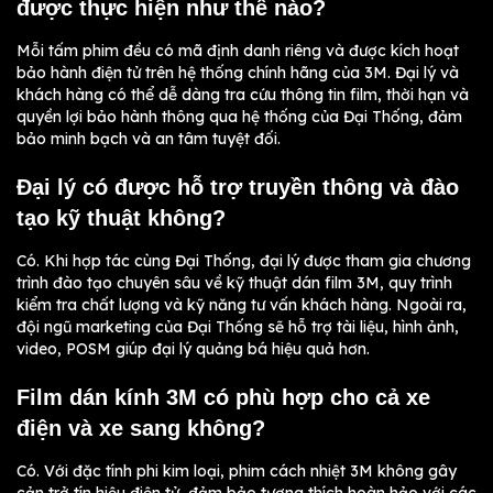
được thực hiện như thế nào?
Mỗi tấm phim đều có mã định danh riêng và được kích hoạt
bảo hành điện tử trên hệ thống chính hãng của 3M. Đại lý và
khách hàng có thể dễ dàng tra cứu thông tin film, thời hạn và
quyền lợi bảo hành thông qua hệ thống của Đại Thống, đảm
bảo minh bạch và an tâm tuyệt đối.
Đại lý có được hỗ trợ truyền thông và đào
tạo kỹ thuật không?
Có. Khi hợp tác cùng Đại Thống, đại lý được tham gia chương
trình đào tạo chuyên sâu về kỹ thuật dán film 3M, quy trình
kiểm tra chất lượng và kỹ năng tư vấn khách hàng. Ngoài ra,
đội ngũ marketing của Đại Thống sẽ hỗ trợ tài liệu, hình ảnh,
video, POSM giúp đại lý quảng bá hiệu quả hơn.
Film dán kính 3M có phù hợp cho cả xe
điện và xe sang không?
Có. Với đặc tính phi kim loại, phim cách nhiệt 3M không gây
cản trở tín hiệu điện tử, đảm bảo tương thích hoàn hảo với các