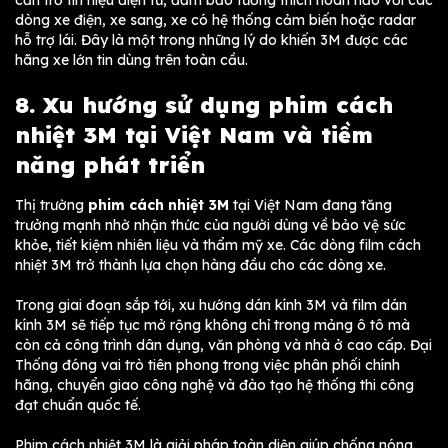
dòng xe điện, xe sang, xe có hệ thống cảm biến hoặc radar
hỗ trợ lái. Đây là một trong những lý do khiến 3M được các
hãng xe lớn tin dùng trên toàn cầu.
8. Xu hướng sử dụng phim cách
nhiệt 3M tại Việt Nam và tiềm
năng phát triển
Thị trường
phim cách nhiệt 3M
tại Việt Nam đang tăng
trưởng mạnh nhờ nhận thức của người dùng về bảo vệ sức
khỏe, tiết kiệm nhiên liệu và thẩm mỹ xe. Các dòng film cách
nhiệt 3M trở thành lựa chọn hàng đầu cho các dòng xe.
Trong giai đoạn sắp tới, xu hướng dán kính 3M và film dán
kính 3M sẽ tiếp tục mở rộng không chỉ trong mảng ô tô mà
còn cả công trình dân dụng, văn phòng và nhà ở cao cấp. Đại
Thống đóng vai trò tiên phong trong việc phân phối chính
hãng, chuyển giao công nghệ và đào tạo hệ thống thi công
đạt chuẩn quốc tế.
Phim cách nhiệt 3M là giải pháp toàn diện giúp chống nóng,