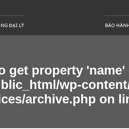
NG ĐẠI LÝ
BẢO HÀN
to get property 'name'
blic_html/wp-content/
ices/archive.php
on l