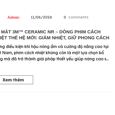
11/06/2026
0
comments
Admin
 MẮT 3M™ CERAMIC NR – DÒNG PHIM CÁCH
IỆT THẾ HỆ MỚI: GIẢM NHIỆT, GIỮ PHONG CÁCH
ng điều kiện khí hậu nóng ẩm và cường độ nắng cao tại
t Nam, phim cách nhiệt không còn là một lựa chọn bổ
g mà đã trở thành giải pháp thiết yếu giúp nâng cao sự
ải mái cho người lái và hành khách. Tiếp nối hành trình
 mới công nghệ, 3M […]
Xem thêm