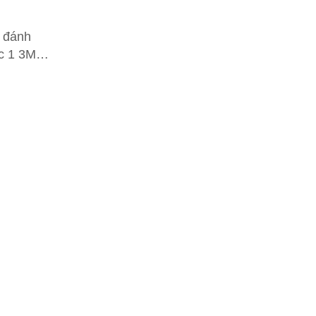
 đánh
c 1 3M™
ste
 3.78L