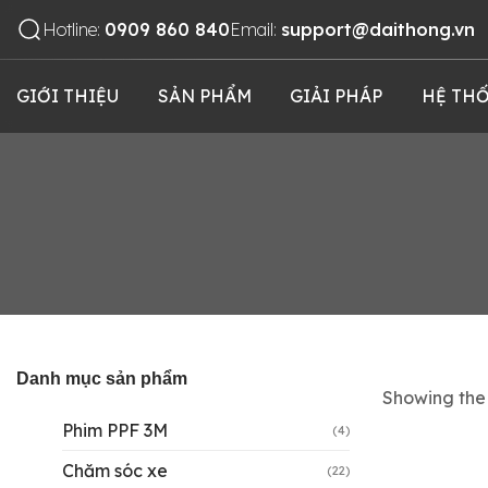
Hotline:
0909 860 840
Email:
support@daithong.vn
GIỚI THIỆU
SẢN PHẨM
GIẢI PHÁP
HỆ THỐ
Danh mục sản phẩm
Showing the 
Phim PPF 3M
(4)
Chăm sóc xe
(22)