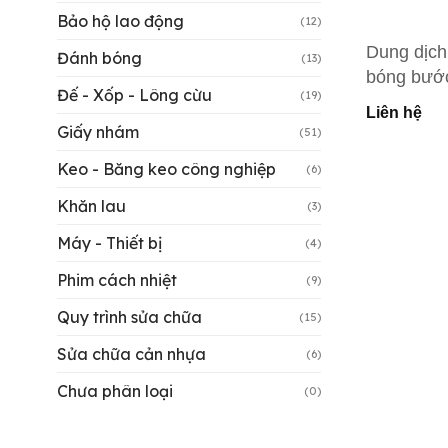
Bảo hộ lao động
(12)
Dung dịch
Đánh bóng
(13)
bóng bướ
Đế - Xốp - Lông cừu
(19)
05983 Pa
Liên hệ
Rubbing
Giấy nhám
(51)
Compound
Keo - Băng keo công nghiệp
(6)
Khăn lau
(3)
Máy - Thiết bị
(4)
Phim cách nhiệt
(9)
Quy trình sửa chữa
(15)
Sửa chữa cản nhựa
(6)
Chưa phân loại
(0)