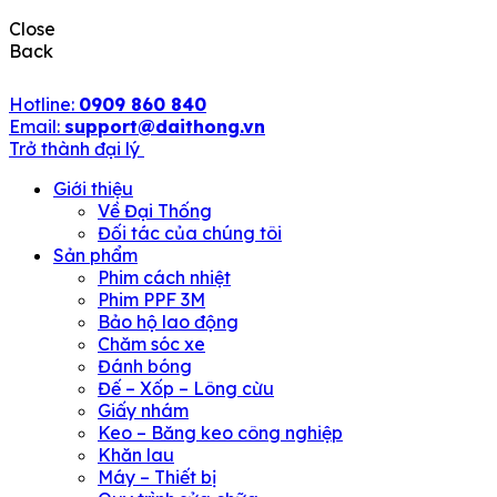
Close
Back
Hotline:
0909 860 840
Email:
support@daithong.vn
Trở thành đại lý
Giới thiệu
Về Đại Thống
Đối tác của chúng tôi
Sản phẩm
Phim cách nhiệt
Phim PPF 3M
Bảo hộ lao động
Chăm sóc xe
Đánh bóng
Đế – Xốp – Lông cừu
Giấy nhám
Keo – Băng keo công nghiệp
Khăn lau
Máy – Thiết bị