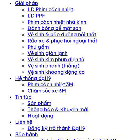
Giải pháp
LD Phim cách nhiệt
LD PPF
Phim cách nhiệt nhà kính
Đánh bóng bề mặt sơn
Vệ sinh & bảo dưỡng nội thất
Rửa xe & phục hồi ngoại thất
Phủ gầm
Vệ sinh giàn lạnh
Vệ sinh kim phun điện tử
Vệ sinh phanh (thắng)
Vệ sinh khoang động cơ
Hệ thống đại lý
Phim cách nhiệt 3M
Chăm sóc xe 3M
Tin tức
Sản phẩm
Thông báo & Khuyến mãi
Hoạt động
Liên hệ
Đăng ký trở thành Đại lý
Bảo hành