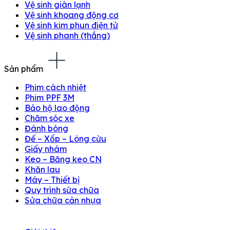
Vệ sinh giàn lạnh
Vệ sinh khoang động cơ
Vệ sinh kim phun điện tử
Vệ sinh phanh (thắng)
Sản phẩm
Phim cách nhiệt
Phim PPF 3M
Bảo hộ lao động
Chăm sóc xe
Đánh bóng
Đế – Xốp – Lông cừu
Giấy nhám
Keo – Băng keo CN
Khăn lau
Máy – Thiết bị
Quy trình sửa chữa
Sửa chữa cản nhựa