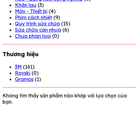
Khăn lau
(3)
Máy - Thiết bị
(4)
Phim cách nhiệt
(9)
Quy trình sửa chữa
(15)
Sửa chữa cản nhựa
(6)
Chưa phân loại
(0)
Thương hiệu
3M
(161)
Rovski
(0)
Gramos
(1)
Không tìm thấy sản phẩm nào khớp với lựa chọn của
bạn.