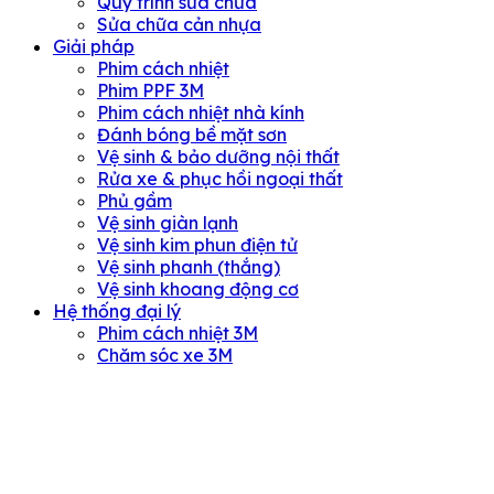
Quy trình sửa chữa
Sửa chữa cản nhựa
Giải pháp
Phim cách nhiệt
Phim PPF 3M
Phim cách nhiệt nhà kính
Đánh bóng bề mặt sơn
Vệ sinh & bảo dưỡng nội thất
Rửa xe & phục hồi ngoại thất
Phủ gầm
Vệ sinh giàn lạnh
Vệ sinh kim phun điện tử
Vệ sinh phanh (thắng)
Vệ sinh khoang động cơ
Hệ thống đại lý
Phim cách nhiệt 3M
Chăm sóc xe 3M