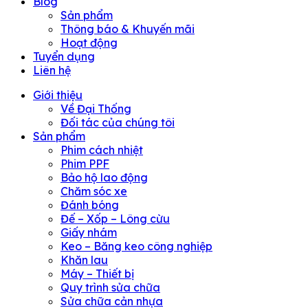
Blog
Sản phẩm
Thông báo & Khuyến mãi
Hoạt động
Tuyển dụng
Liên hệ
Giới thiệu
Về Đại Thống
Đối tác của chúng tôi
Sản phẩm
Phim cách nhiệt
Phim PPF
Bảo hộ lao động
Chăm sóc xe
Đánh bóng
Đế – Xốp – Lông cừu
Giấy nhám
Keo – Băng keo công nghiệp
Khăn lau
Máy – Thiết bị
Quy trình sửa chữa
Sửa chữa cản nhựa