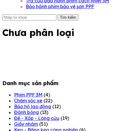
Tra cứu bảo hành phim cách nhiệt 3M
Bảo hành phim bảo vệ sơn PPF
Tìm kiếm
Chưa phân loại
Danh mục sản phẩm
Phim PPF 3M
(4)
Chăm sóc xe
(22)
Bảo hộ lao động
(12)
Đánh bóng
(13)
Đế - Xốp - Lông cừu
(19)
Giấy nhám
(51)
Keo - Băng keo công nghiệp
(6)