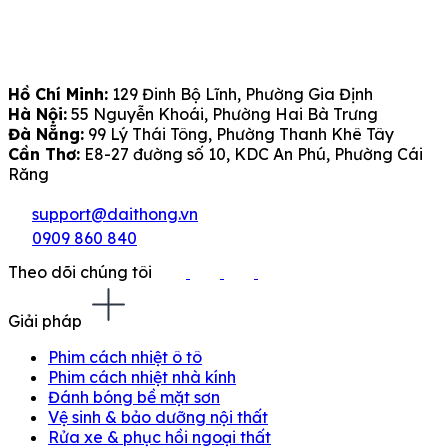
Hồ Chí Minh:
129 Đinh Bộ Lĩnh, Phường Gia Định
Hà Nội:
55 Nguyễn Khoái, Phường Hai Bà Trưng
Đà Nẵng:
99 Lý Thái Tông, Phường Thanh Khê Tây
Cần Thơ:
E8-27 đường số 10, KDC An Phú, Phường Cái
Răng
support@daithong.vn
0909 860 840
Theo dõi chúng tôi
Giải pháp
Phim cách nhiệt ô tô
Phim cách nhiệt nhà kính
Đánh bóng bề mặt sơn
Vệ sinh & bảo dưỡng nội thất
Rửa xe & phục hồi ngoại thất