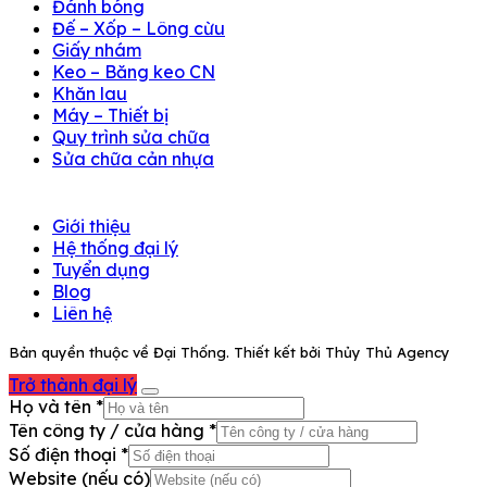
Đánh bóng
Đế – Xốp – Lông cừu
Giấy nhám
Keo – Băng keo CN
Khăn lau
Máy – Thiết bị
Quy trình sửa chữa
Sửa chữa cản nhựa
Giới thiệu
Hệ thống đại lý
Tuyển dụng
Blog
Liên hệ
Bản quyền thuộc về Đại Thống. Thiết kết bởi Thủy Thủ Agency
Trở thành đại lý
Họ và tên
*
Tên công ty / cửa hàng
*
Số điện thoại
*
Website (nếu có)