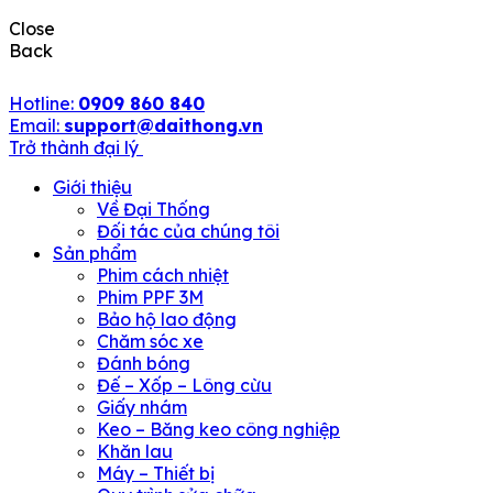
Close
Back
Hotline:
0909 860 840
Email:
support@daithong.vn
Trở thành đại lý
Giới thiệu
Về Đại Thống
Đối tác của chúng tôi
Sản phẩm
Phim cách nhiệt
Phim PPF 3M
Bảo hộ lao động
Chăm sóc xe
Đánh bóng
Đế – Xốp – Lông cừu
Giấy nhám
Keo – Băng keo công nghiệp
Khăn lau
Máy – Thiết bị