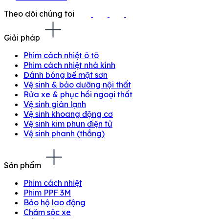
Theo dõi chúng tôi
Giải pháp
Phim cách nhiệt ô tô
Phim cách nhiệt nhà kính
Đánh bóng bề mặt sơn
Vệ sinh & bảo dưỡng nội thất
Rửa xe & phục hồi ngoại thất
Vệ sinh giàn lạnh
Vệ sinh khoang động cơ
Vệ sinh kim phun điện tử
Vệ sinh phanh (thắng)
Sản phẩm
Phim cách nhiệt
Phim PPF 3M
Bảo hộ lao động
Chăm sóc xe