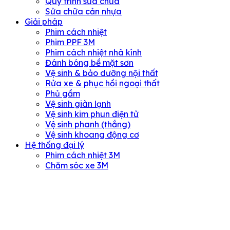
Quy trình sửa chữa
Sửa chữa cản nhựa
Giải pháp
Phim cách nhiệt
Phim PPF 3M
Phim cách nhiệt nhà kính
Đánh bóng bề mặt sơn
Vệ sinh & bảo dưỡng nội thất
Rửa xe & phục hồi ngoại thất
Phủ gầm
Vệ sinh giàn lạnh
Vệ sinh kim phun điện tử
Vệ sinh phanh (thắng)
Vệ sinh khoang động cơ
Hệ thống đại lý
Phim cách nhiệt 3M
Chăm sóc xe 3M