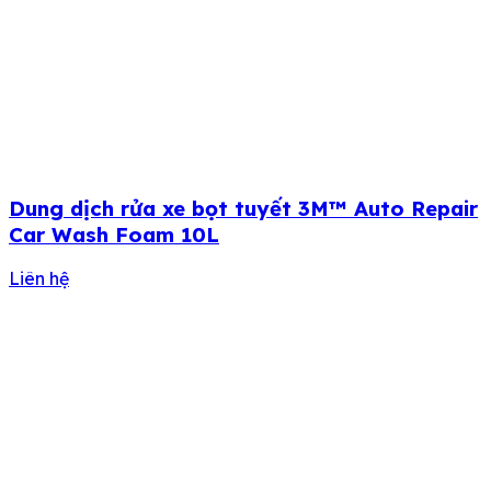
Dung dịch rửa xe bọt tuyết 3M™ Auto Repair
Car Wash Foam 10L
Liên hệ