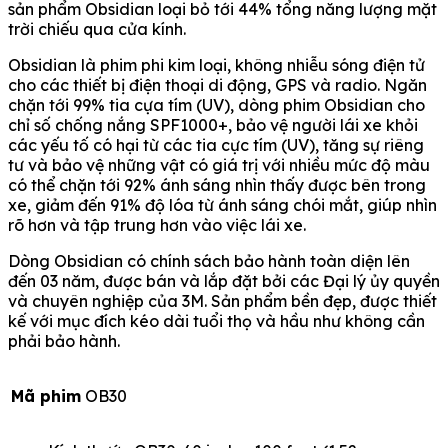
sản phẩm Obsidian loại bỏ tới 44% tổng năng lượng mặt
trời chiếu qua cửa kính.
Obsidian là phim phi kim loại, không nhiễu sóng điện tử
cho các thiết bị điện thoại di động, GPS và radio. Ngăn
chặn tới 99% tia cựa tím (UV), dòng phim Obsidian cho
chỉ số chống nắng SPF1000+, bảo vệ người lái xe khỏi
các yếu tố có hại từ các tia cực tím (UV), tăng sự riêng
tư và bảo vệ những vật có giá trị với nhiều mức độ màu
có thể chặn tới 92% ánh sáng nhìn thấy được bên trong
xe, giảm đến 91% độ lóa từ ánh sáng chói mắt, giúp nhìn
rõ hơn và tập trung hơn vào việc lái xe.
Dòng Obsidian có chính sách bảo hành toàn diện lên
đến 03 năm, được bán và lắp đặt bởi các Đại lý ủy quyền
và chuyên nghiệp của 3M. Sản phẩm bền đẹp, được thiết
kế với mục đích kéo dài tuổi thọ và hầu như không cần
phải bảo hành.
Mã phim
OB30