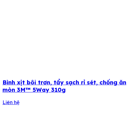
Bình xịt bôi trơn, tẩy sạch rỉ sét, chống ăn
mòn 3M™ 5Way 310g
Liên hệ