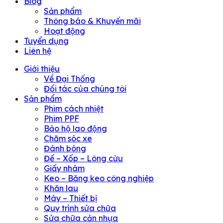
Blog
Sản phẩm
Thông báo & Khuyến mãi
Hoạt động
Tuyển dụng
Liên hệ
Giới thiệu
Về Đại Thống
Đối tác của chúng tôi
Sản phẩm
Phim cách nhiệt
Phim PPF
Bảo hộ lao động
Chăm sóc xe
Đánh bóng
Đế – Xốp – Lông cừu
Giấy nhám
Keo – Băng keo công nghiệp
Khăn lau
Máy – Thiết bị
Quy trình sửa chữa
Sửa chữa cản nhựa