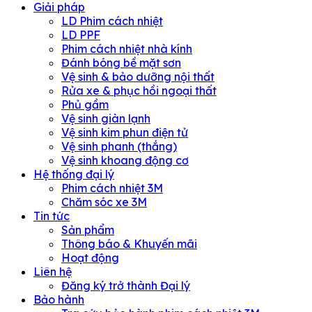
Giải pháp
LD Phim cách nhiệt
LD PPF
Phim cách nhiệt nhà kính
Đánh bóng bề mặt sơn
Vệ sinh & bảo dưỡng nội thất
Rửa xe & phục hồi ngoại thất
Phủ gầm
Vệ sinh giàn lạnh
Vệ sinh kim phun điện tử
Vệ sinh phanh (thắng)
Vệ sinh khoang động cơ
Hệ thống đại lý
Phim cách nhiệt 3M
Chăm sóc xe 3M
Tin tức
Sản phẩm
Thông báo & Khuyến mãi
Hoạt động
Liên hệ
Đăng ký trở thành Đại lý
Bảo hành