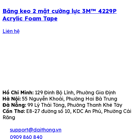
Băng keo 2 mặt cường lực 3M™ 4229P
Acrylic Foam Tape
Liên hệ
Hồ Chí Minh:
129 Đinh Bộ Lĩnh, Phường Gia Định
Hà Nội:
55 Nguyễn Khoái, Phường Hai Bà Trưng
Đà Nẵng:
99 Lý Thái Tông, Phường Thanh Khê Tây
Cần Thơ:
E8-27 đường số 10, KDC An Phú, Phường Cái
Răng
support@daithong.vn
0909 860 840