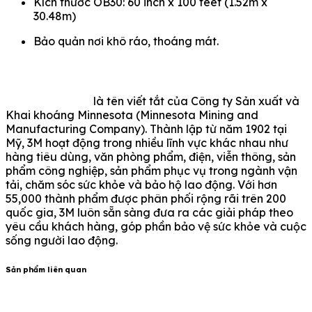
Kích thước OB30: 60 inch x 100 feet (1.52m x
30.48m)
Bảo quản nơi khô ráo, thoáng mát.
là tên viết tắt của Công ty Sản xuất và
Khai khoáng Minnesota (Minnesota Mining and
Manufacturing Company). Thành lập từ năm 1902 tại
Mỹ, 3M hoạt động trong nhiều lĩnh vực khác nhau như
hàng tiêu dùng, văn phòng phẩm, điện, viễn thông, sản
phẩm công nghiệp, sản phẩm phục vụ trong ngành vận
tải, chăm sóc sức khỏe và bảo hộ lao động. Với hơn
55,000 thành phẩm được phân phối rộng rãi trên 200
quốc gia, 3M luôn sẵn sàng đưa ra các giải pháp theo
yêu cầu khách hàng, góp phần bảo vệ sức khỏe và cuộc
sống người lao động.
Sản phẩm liên quan