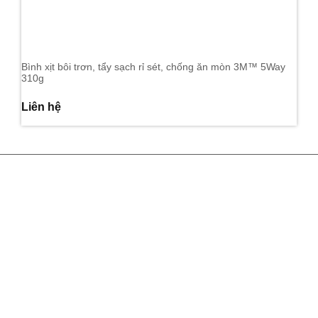
Bình xịt bôi trơn, tẩy sạch rỉ sét, chống ăn mòn 3M™ 5Way
310g
Liên hệ
Hồ Chí Minh:
129 Đinh Bộ Lĩnh, Phường Gia Định