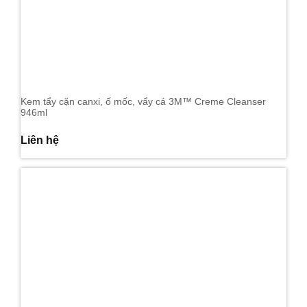
Kem tẩy cặn canxi, ố mốc, vẩy cá 3M™ Creme Cleanser
946ml
Liên hệ