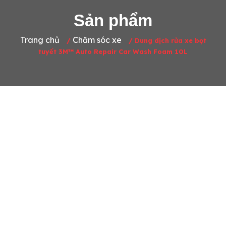
Sản phẩm
Trang chủ
Chăm sóc xe
/
/
Dung dịch rửa xe bọt
tuyết 3M™ Auto Repair Car Wash Foam 10L