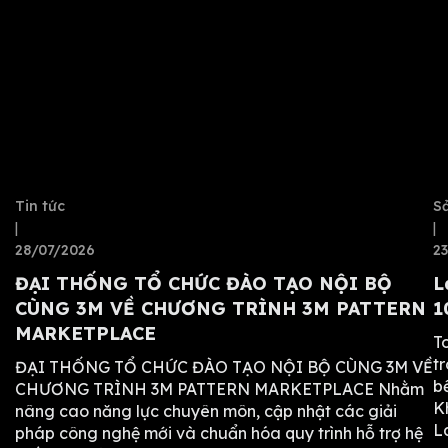
Tin tức
S
|
|
28/07/2026
2
ĐẠI THỐNG TỔ CHỨC ĐÀO TẠO NỘI BỘ
L
CÙNG 3M VỀ CHƯƠNG TRÌNH 3M PATTERN
1
MARKETPLACE
T
t
ĐẠI THỐNG TỔ CHỨC ĐÀO TẠO NỘI BỘ CÙNG 3M VỀ
bề
CHƯƠNG TRÌNH 3M PATTERN MARKETPLACE Nhằm
K
nâng cao năng lực chuyên môn, cập nhật các giải
L
pháp công nghệ mới và chuẩn hóa quy trình hỗ trợ hệ