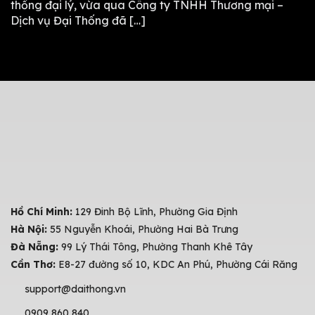
thống đại lý, vừa qua Công ty TNHH Thương mại –
Dịch vụ Đại Thống đã […]
Hồ Chí Minh:
129 Đinh Bộ Lĩnh, Phường Gia Định
Hà Nội:
55 Nguyễn Khoái, Phường Hai Bà Trưng
Đà Nẵng:
99 Lý Thái Tông, Phường Thanh Khê Tây
Cần Thơ:
E8-27 đường số 10, KDC An Phú, Phường Cái Răng
support@daithong.vn
0909 860 840