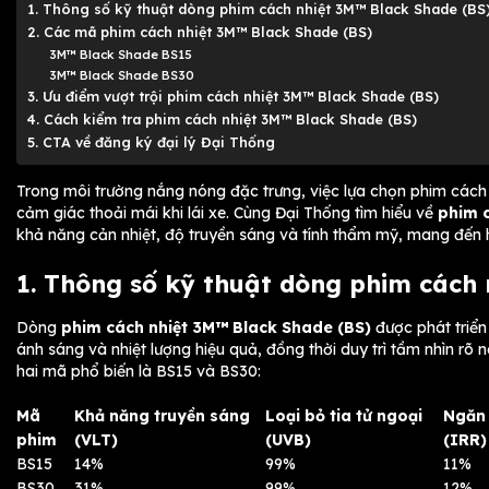
1. Thông số kỹ thuật dòng phim cách nhiệt 3M™ Black Shade (BS
2. Các mã phim cách nhiệt 3M™ Black Shade (BS)
3M™ Black Shade BS15
3M™ Black Shade BS30
3. Ưu điểm vượt trội phim cách nhiệt 3M™ Black Shade (BS)
4. Cách kiểm tra phim cách nhiệt 3M™ Black Shade (BS)
5. CTA về đăng ký đại lý Đại Thống
Trong môi trường nắng nóng đặc trưng, việc lựa chọn phim cách n
cảm giác thoải mái khi lái xe. Cùng Đại Thống tìm hiểu về
phim c
khả năng cản nhiệt, độ truyền sáng và tính thẩm mỹ, mang đến 
1. Thông số kỹ thuật dòng phim cách 
Dòng
phim cách nhiệt 3M™ Black Shade (BS)
được phát triể
ánh sáng và nhiệt lượng hiệu quả, đồng thời duy trì tầm nhìn rõ n
hai mã phổ biến là BS15 và BS30:
Mã
Khả năng truyền sáng
Loại bỏ tia tử ngoại
Ngăn 
phim
(VLT)
(UVB)
(IRR)
BS15
14%
99%
11%
BS30
31%
99%
12%