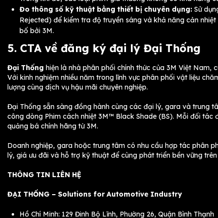
Đo thông số kỹ thuật bằng thiết bị chuyên dụng:
Sử dụng
Rejected) để kiểm tra độ truyền sáng và khả năng cản nhiệt
bố bởi 3M.
5. CTA về đăng ký đại lý Đại Thống
Đại Thống
hiện là nhà phân phối chính thức của 3M Việt Nam, 
Với kinh nghiệm nhiều năm trong lĩnh vực phân phối vật liệu c
lượng cùng dịch vụ hậu mãi chuyên nghiệp.
Đại Thống sẵn sàng đồng hành cùng các đại lý, gara và trung t
công dòng Phim cách nhiệt 3M™ Black Shade (BS). Mỗi đối tác đ
quảng bá chính hãng từ 3M.
Doanh nghiệp, gara hoặc trung tâm có nhu cầu hợp tác phân phối
lý, giá ưu đãi và hỗ trợ kỹ thuật để cùng phát triển bền vững trê
THÔNG TIN LIÊN HỆ
ĐẠI THỐNG – Solutions for Automotive Industry
Hồ Chí Minh: 129 Đinh Bộ Lĩnh, Phường 26, Quận Bình Thạnh