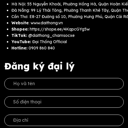
Hà Nội: 55 Nguyễn Khoái, Phường Hồng Hà, Quận Hoàn Ki
Đà Nẵng: 99 Lý Thái Tông, Phường Thanh Khê Tây, Quận T
Cần Thơ: E8-27 Đường số 10, Phường Hưng Phú, Quận Cái R
Website
:
www.daithong.vn
Shopee:
https://shope.ee/4KqpcGYg5w
TikTok:
@daithong_chamsocxe
YouTube:
Đại Thống Official
Hotline:
0909 860 840
Đăng ký đại lý