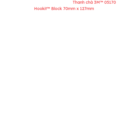
Trang chủ
Giấy nhám
/
/
Thanh chà 3M™ 05170
Hookit™ Block 70mm x 127mm