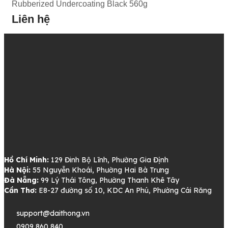
Rubberized Undercoating Black 560g
Liên hệ
Hồ Chí Minh:
129 Đinh Bộ Lĩnh, Phường Gia Định
Hà Nội:
55 Nguyễn Khoái, Phường Hai Bà Trưng
Đà Nẵng:
99 Lý Thái Tông, Phường Thanh Khê Tây
Cần Thơ:
E8-27 đường số 10, KDC An Phú, Phường Cái Răng
support@daithong.vn
0909 860 840