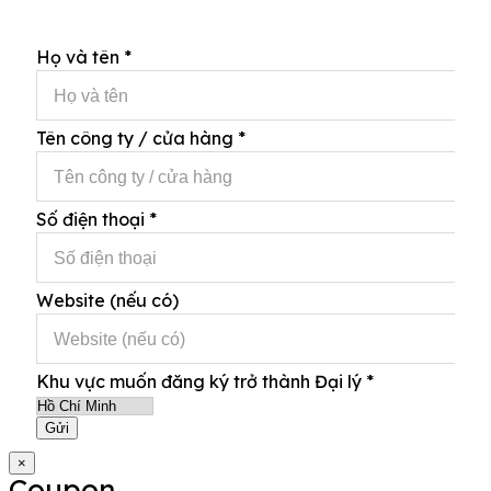
Họ và tên
*
Tên công ty / cửa hàng
*
Số điện thoại
*
Website (nếu có)
Khu vực muốn đăng ký trở thành Đại lý
*
Gửi
×
Coupon