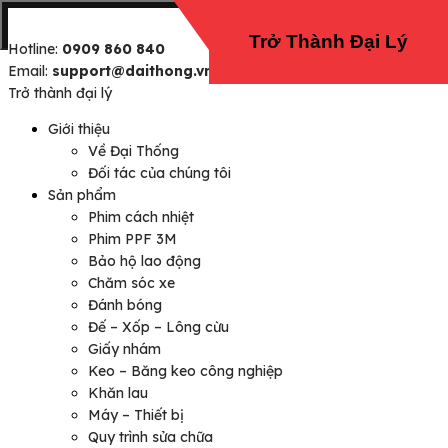
Trở Thành Đại Lý
Hotline:
0909 860 840
Email:
support@daithong.vn
Trở thành đại lý
Giới thiệu
Về Đại Thống
Đối tác của chúng tôi
Sản phẩm
Phim cách nhiệt
Phim PPF 3M
Bảo hộ lao động
Chăm sóc xe
Đánh bóng
Đế – Xốp – Lông cừu
Giấy nhám
Keo – Băng keo công nghiệp
Khăn lau
Máy – Thiết bị
Quy trình sửa chữa