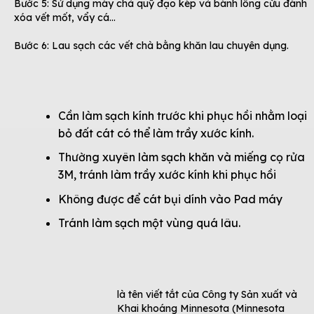
Bước 5: Sử dụng máy chà quỹ đạo kép và bánh lông cừu đánh
xóa vết mốt, vẩy cá…
Bước 6: Lau sạch các vết chà bằng khăn lau chuyên dụng.
Cần làm sạch kính trước khi phục hồi nhằm loại
bỏ đất cát có thể làm trầy xước kính.
Thường xuyên làm sạch khăn và miếng cọ rửa
3M, tránh làm trầy xước kính khi phục hồi
Không được để cát bụi dính vào Pad máy
Tránh làm sạch một vùng quá lâu.
là tên viết tắt của Công ty Sản xuất và
Khai khoáng Minnesota (Minnesota