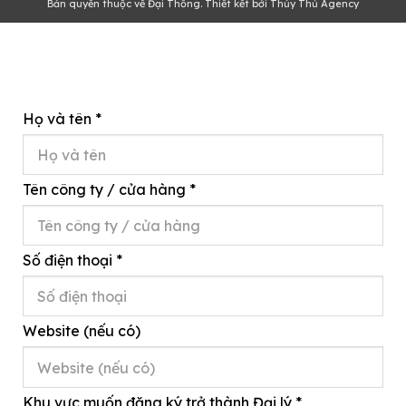
Bản quyền thuộc về Đại Thống. Thiết kết bởi Thủy Thủ Agency
Họ và tên
*
Tên công ty / cửa hàng
*
Số điện thoại
*
Website (nếu có)
Khu vực muốn đăng ký trở thành Đại lý
*