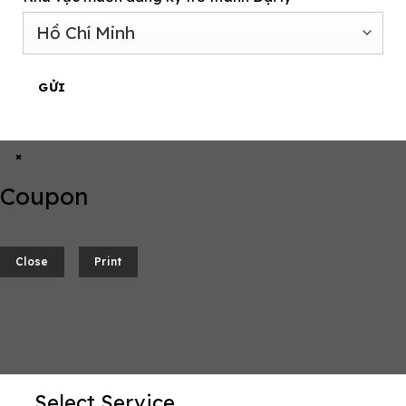
GỬI
×
Coupon
Close
Print
Select Service