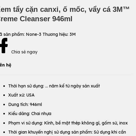
em tẩy cặn canxi, ố mốc, vẩy cá 3M™
reme Cleanser 946ml
ã sản phẩm:
None-3
Thương hiệu:
3M
Chia sẻ ngay
ên hệ
Thời hạn sử dụng: … năm kể từ ngày sản xuất
Xuất xứ: USA
Dung tích: 946ml
Kiểu dáng: Chai nhựa
Phạm vi sử dụng: Kính, bề mặt thép không gỉ, gốm sứ, inox
Thời gian khuyến nghị sử dụng sản phẩm: Sử dụng khi cần