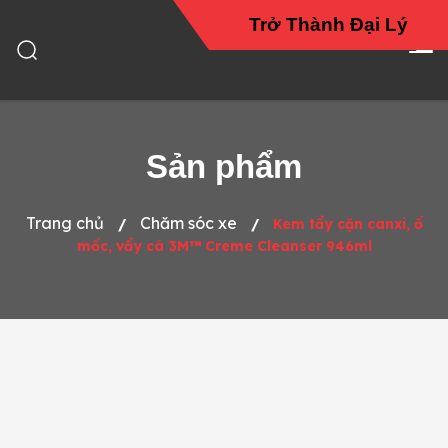
Trở Thành Đại Lý
Sản phẩm
Trang chủ
Chăm sóc xe
/
/
Kem tẩy cặn canxi, ố
mốc, vẩy cá 3M™ Creme Cleanser 946ml