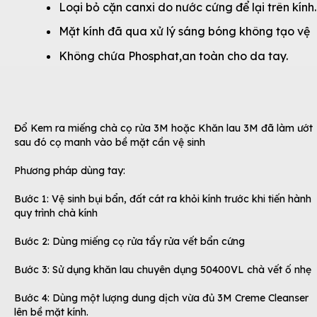
Loại bỏ cặn canxi do nước cứng để lại trên kính.
Mặt kính đã qua xử lý sáng bóng không tạo vệ
Không chứa Phosphat,an toàn cho da tay.
Đổ Kem ra miếng chà cọ rửa 3M hoặc Khăn lau 3M đã làm ướt
sau đó cọ manh vào bề mặt cần vệ sinh
Phương pháp dùng tay:
Bước 1: Vệ sinh bụi bẩn, đất cát ra khỏi kính trước khi tiến hành
quy trình chà kính
Bước 2: Dùng miếng cọ rửa tẩy rửa vết bẩn cứng
Bước 3: Sử dụng khăn lau chuyên dụng 50400VL chà vết ố nhẹ
Bước 4: Dùng một lượng dung dịch vừa đủ 3M Creme Cleanser
lên bề mặt kính.