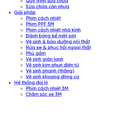
Quy trình sửa chữa
Sửa chữa cản nhựa
Giải pháp
Phim cách nhiệt
Phim PPF 3M
Phim cách nhiệt nhà kính
Đánh bóng bề mặt sơn
Vệ sinh & bảo dưỡng nội thất
Rửa xe & phục hồi ngoại thất
Phủ gầm
Vệ sinh giàn lạnh
Vệ sinh kim phun điện tử
Vệ sinh phanh (thắng)
Vệ sinh khoang động cơ
Hệ thống đại lý
Phim cách nhiệt 3M
Chăm sóc xe 3M