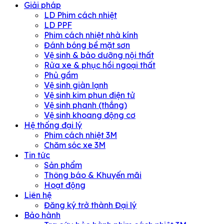
Giải pháp
LD Phim cách nhiệt
LD PPF
Phim cách nhiệt nhà kính
Đánh bóng bề mặt sơn
Vệ sinh & bảo dưỡng nội thất
Rửa xe & phục hồi ngoại thất
Phủ gầm
Vệ sinh giàn lạnh
Vệ sinh kim phun điện tử
Vệ sinh phanh (thắng)
Vệ sinh khoang động cơ
Hệ thống đại lý
Phim cách nhiệt 3M
Chăm sóc xe 3M
Tin tức
Sản phẩm
Thông báo & Khuyến mãi
Hoạt động
Liên hệ
Đăng ký trở thành Đại lý
Bảo hành