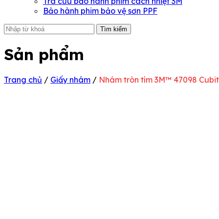
Tra cứu bảo hành phim cách nhiệt 3M
Bảo hành phim bảo vệ sơn PPF
Tìm kiếm
Sản phẩm
Trang chủ
/
Giấy nhám
/
Nhám tròn tím 3M™ 47098 Cubitr