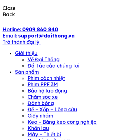
Close
Back
Hotline:
0909 860 840
Email:
support@daithong.vn
Trở thành đại lý
Giới thiệu
Về Đại Thống
Đối tác của chúng tôi
Sản phẩm
Phim cách nhiệt
Phim PPF 3M
Bảo hộ lao động
Chăm sóc xe
Đánh bóng
Đế – Xốp – Lông cừu
Giấy nhám
Keo – Băng keo công nghiệp
Khăn lau
Máy – Thiết bị