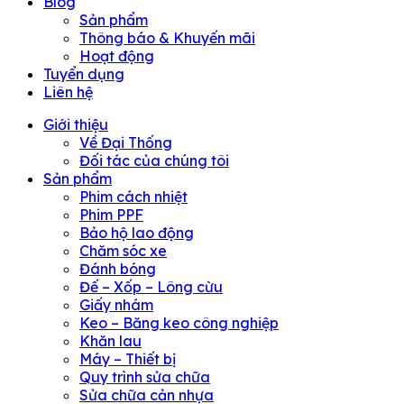
Blog
Sản phẩm
Thông báo & Khuyến mãi
Hoạt động
Tuyển dụng
Liên hệ
Giới thiệu
Về Đại Thống
Đối tác của chúng tôi
Sản phẩm
Phim cách nhiệt
Phim PPF
Bảo hộ lao động
Chăm sóc xe
Đánh bóng
Đế – Xốp – Lông cừu
Giấy nhám
Keo – Băng keo công nghiệp
Khăn lau
Máy – Thiết bị
Quy trình sửa chữa
Sửa chữa cản nhựa