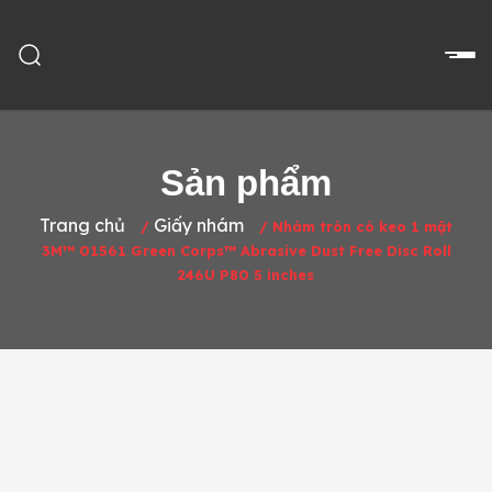
Sản phẩm
Trang chủ
Giấy nhám
/
/
Nhám tròn có keo 1 mặt
3M™ 01561 Green Corps™ Abrasive Dust Free Disc Roll
246U P80 5 inches