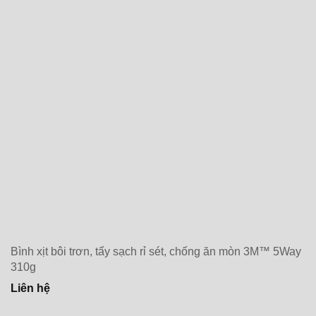
Bình xịt bôi trơn, tẩy sạch rỉ sét, chống ăn mòn 3M™ 5Way
310g
Liên hệ