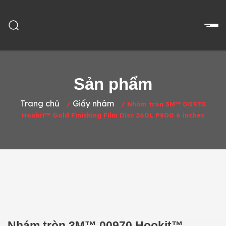
Sản phẩm
Trang chủ
Giấy nhám
/
/
Nhám tròn 3M™ 00970
Hookit™ Gold Finishing Film Disc 260L P800 6 inches
Nhám tròn 3M™ 00970 Hookit™