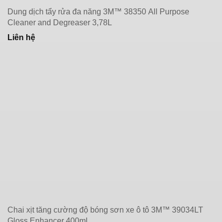
Dung dịch tẩy rửa đa năng 3M™ 38350 All Purpose
Cleaner and Degreaser 3,78L
Liên hệ
Chai xịt tăng cường độ bóng sơn xe ô tô 3M™ 39034LT
Gloss Enhancer 400ml