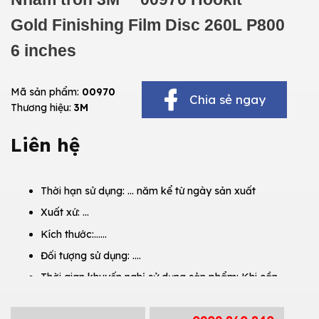
Gold Finishing Film Disc 260L P800
6 inches
Mã sản phẩm:
00970
Chia sẻ ngay
Thương hiệu:
3M
Liên hệ
Thời hạn sử dụng: … năm kể từ ngày sản xuất
Xuất xứ: …
Kích thước:……
Đối tượng sử dụng: ….
Thời gian khuyến nghị sử dụng sản phẩm: Khi cần
thiết