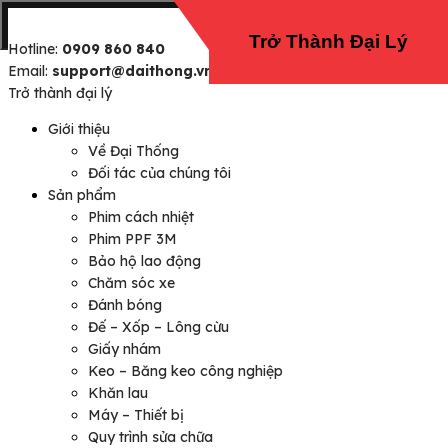
Trở Thành Đại Lý
Hotline:
0909 860 840
Email:
support@daithong.vn
Trở thành đại lý
Giới thiệu
Về Đại Thống
Đối tác của chúng tôi
Sản phẩm
Phim cách nhiệt
Phim PPF 3M
Bảo hộ lao động
Chăm sóc xe
Đánh bóng
Đế – Xốp – Lông cừu
Giấy nhám
Keo – Băng keo công nghiệp
Khăn lau
Máy – Thiết bị
Quy trình sửa chữa