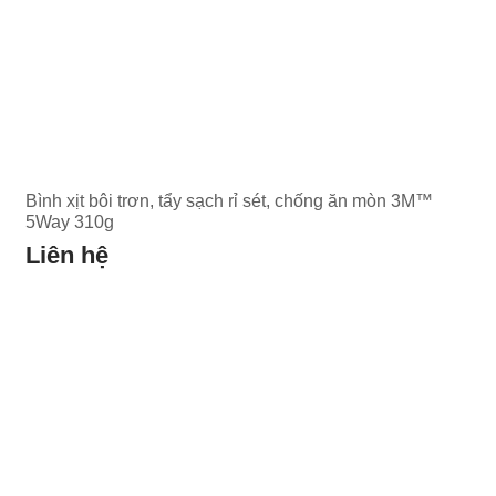
Bình xịt bôi trơn, tẩy sạch rỉ sét, chống ăn mòn 3M™
5Way 310g
Liên hệ