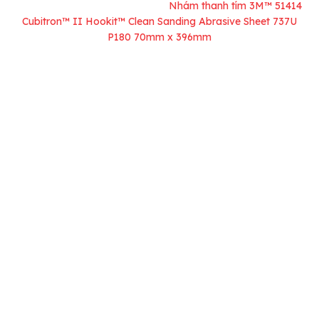
Trang chủ
Giấy nhám
/
/
Nhám thanh tím 3M™ 51414
Cubitron™ II Hookit™ Clean Sanding Abrasive Sheet 737U
P180 70mm x 396mm