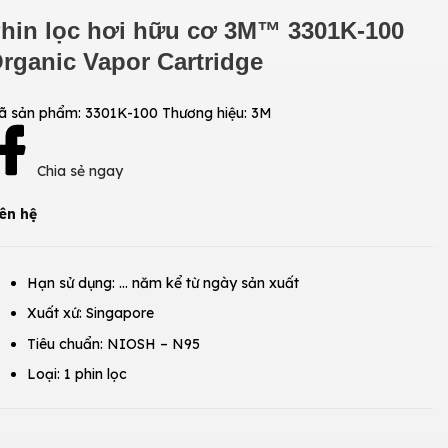
hin lọc hơi hữu cơ 3M™ 3301K-100
rganic Vapor Cartridge
ã sản phẩm:
3301K-100
Thương hiệu:
3M
Chia sẻ ngay
ên hệ
Hạn sử dụng: … năm kể từ ngày sản xuất
Xuất xứ: Singapore
Tiêu chuẩn: NIOSH – N95
Loại: 1 phin lọc