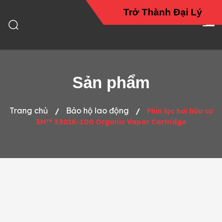
Trở Thành Đại Lý
Sản phẩm
Trang chủ
Bảo hộ lao động
/
/
Phin lọc hơi hữu cơ
3M™ 3301K-100 Organic Vapor Cartridge