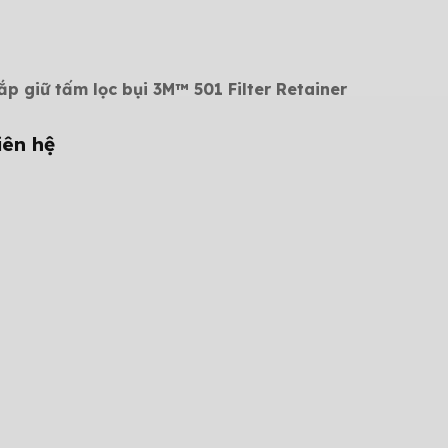
ắp giữ tấm lọc bụi 3M™ 501 Filter Retainer
iên hệ