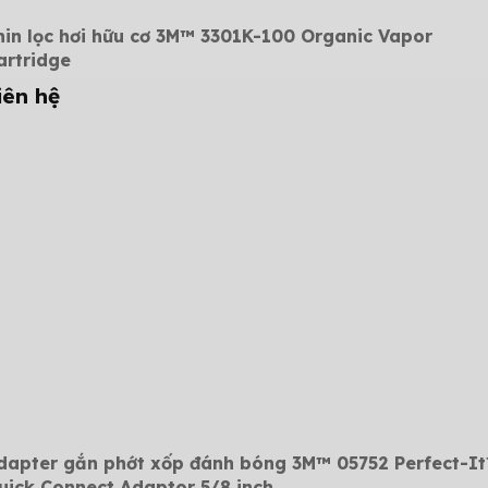
hin lọc hơi hữu cơ 3M™ 3301K-100 Organic Vapor
artridge
iên hệ
dapter gắn phớt xốp đánh bóng 3M™ 05752 Perfect-I
uick Connect Adaptor 5/8 inch