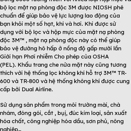
bộ lọc mặt nạ phòng độc 3M được NIOSH phê
chuẩn để giúp bảo vệ lực lượng lao động của
bạn khỏi một số hạt, khí và hơi. Khi được sử
dụng với bộ lọc và hộp mực của mặt nạ phòng
độc 3M™ , mặt nạ phòng độc này có thể giúp
bảo vệ đường hô hấp ở nồng độ gấp mười lần
Giới hạn Phơi nhiễm Cho phép của OSHA
(PEL). Khẩu trang che nửa mặt này cũng tương
thích với hệ thống lọc không khí hỗ trợ 3M™ TR-
600 và TR-800 và hệ thống không khí được cung
cấp bởi Dual Airline.
Sử dụng sản phẩm trong môi trường mài, chà
nhám, đóng gói, cắt , bụị, đúc kim loại, sản xuất
hóa chất, công nghiệp hóa dầu, sơn phủ, nông
nghiệp…