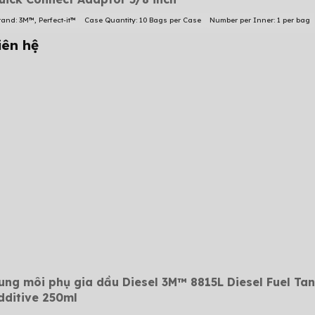
rand: 3M™, Perfect-it™
Case Quantity: 10 Bags per Case
Number per Inner: 1 per bag
iên hệ
ung môi phụ gia dầu Diesel 3M™ 8815L Diesel Fuel Ta
dditive 250ml