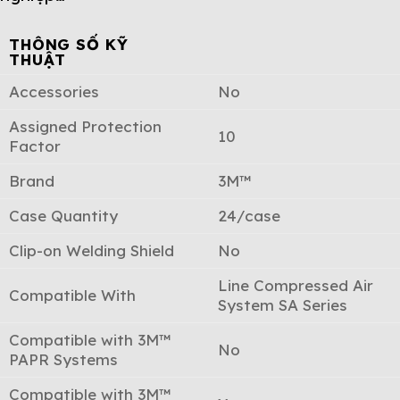
THÔNG SỐ KỸ
THUẬT
Accessories
No
Assigned Protection
10
Factor
Brand
3M™
Case Quantity
24/case
Clip-on Welding Shield
No
Line Compressed Air
Compatible With
System SA Series
Compatible with 3M™
No
PAPR Systems
Compatible with 3M™