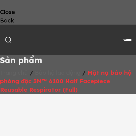
Close
Back
Sản phẩm
Trang chủ
/
Bảo hộ lao động
/
Mặt nạ bảo hộ
phòng độc 3M™ 6100 Half Facepiece
Reusable Respirator (Full)