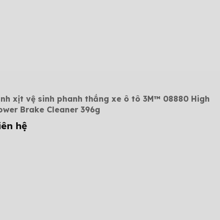
ình xịt vệ sinh phanh thắng xe ô tô 3M™ 08880 High
ower Brake Cleaner 396g
iên hệ