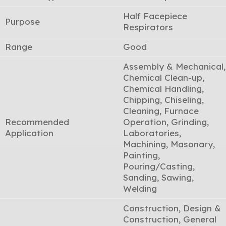
Half Facepiece
Purpose
Respirators
Range
Good
Assembly & Mechanical,
Chemical Clean-up,
Chemical Handling,
Chipping, Chiseling,
Cleaning, Furnace
Recommended
Operation, Grinding,
Application
Laboratories,
Machining, Masonary,
Painting,
Pouring/Casting,
Sanding, Sawing,
Welding
Construction, Design &
Construction, General