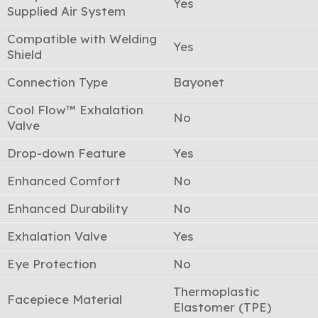
Yes
Supplied Air System
Compatible with Welding
Yes
Shield
Connection Type
Bayonet
Cool Flow™ Exhalation
No
Valve
Drop-down Feature
Yes
Enhanced Comfort
No
Enhanced Durability
No
Exhalation Valve
Yes
Eye Protection
No
Thermoplastic
Facepiece Material
Elastomer (TPE)