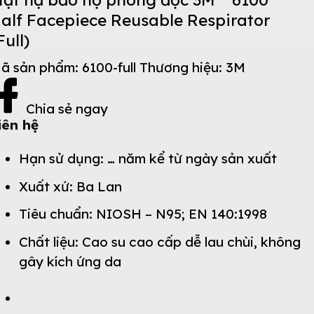
alf Facepiece Reusable Respirator
Full)
ã sản phẩm:
6100-full
Thương hiệu:
3M
Chia sẻ ngay
iên hệ
Hạn sử dụng: … năm kể từ ngày sản xuất
Xuất xứ: Ba Lan
Tiêu chuẩn: NIOSH – N95; EN 140:1998
Chất liệu: Cao su cao cấp dễ lau chùi, không
gây kích ứng da