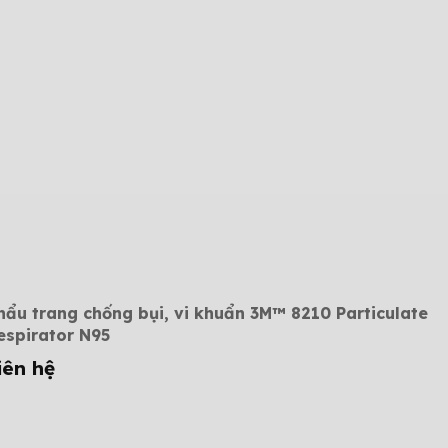
hẩu trang chống bụi, vi khuẩn 3M™ 8210 Particulate
espirator N95
iên hệ