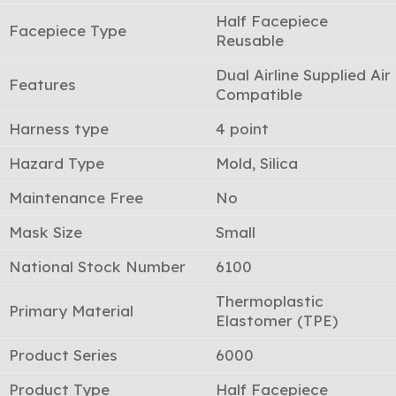
Half Facepiece
Facepiece Type
Reusable
Dual Airline Supplied Air
Features
Compatible
Harness type
4 point
Hazard Type
Mold, Silica
Maintenance Free
No
Mask Size
Small
National Stock Number
6100
Thermoplastic
Primary Material
Elastomer (TPE)
Product Series
6000
Product Type
Half Facepiece