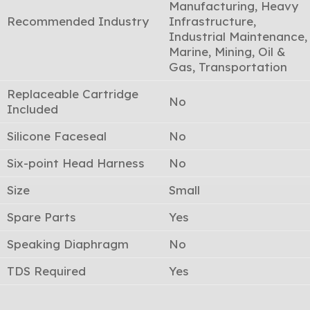
Manufacturing, Heavy
Recommended Industry
Infrastructure,
Industrial Maintenance,
Marine, Mining, Oil &
Gas, Transportation
Replaceable Cartridge
No
Included
Silicone Faceseal
No
Six-point Head Harness
No
Size
Small
Spare Parts
Yes
Speaking Diaphragm
No
TDS Required
Yes