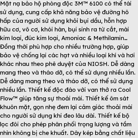
Mặt nạ bảo hộ phòng độc 3M™ 6100 có thể tái
sử dụng, cung cấp khả năng bảo vệ đường hô
hấp của người sử dụng khỏi bụi dầu, hỗn hợp
hữu cơ, vô cơ, khói hàn, bụi sinh ra từ cắt, mài
kim loại, đúc kim loại, Amoniac & Methilamin…
Đồng thời phù hợp cho nhiều trường hợp, giúp
bảo vệ chống lại các hạt và nhiều loại khí và hơi
khác nhau theo phê duyệt của NIOSH. Dễ dàng
mang theo và tháo dỡ, có thể sử dụng nhiều lần.
Dễ dàng mang theo và tháo dỡ, có thể sử dụng
nhiều lần. Thiết kế độc đáo với van thở ra Cool
Flow™ giúp tăng sự thoải mái. Thiết kế ôm sát
khuôn mặt, gọn nhẹ đem lại cảm giác thoải mái
cho người sử dụng khi đeo lâu dài. Thiết kế bộ
lọc đôi cho phép phân phối trọng lượng và tầm
nhìn không bị che khuất. Dây kép bằng chất liệu