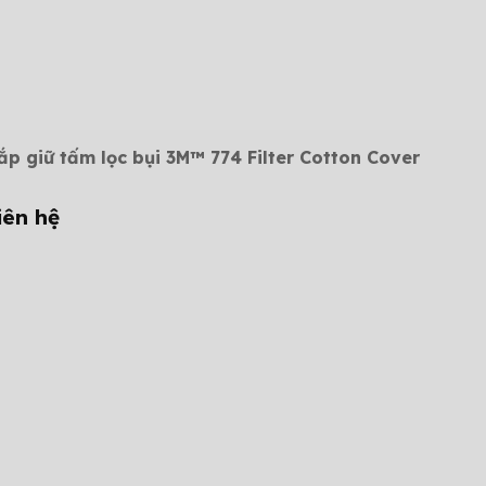
ắp giữ tấm lọc bụi 3M™ 774 Filter Cotton Cover
iên hệ