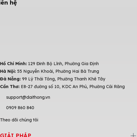
iên hệ
Hồ Chí Minh:
129 Đinh Bộ Lĩnh, Phường Gia Định
Hà Nội:
55 Nguyễn Khoái, Phường Hai Bà Trưng
Đà Nẵng:
99 Lý Thái Tông, Phường Thanh Khê Tây
Cần Thơ:
E8-27 đường số 10, KDC An Phú, Phường Cái Răng
support@daithong.vn
0909 860 840
Theo dõi chúng tôi
GIẢI PHÁP