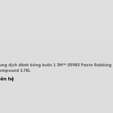
ung dịch đánh bóng bước 1 3M™ 05983 Paste Rubbing
ompound 3.78L
iên hệ