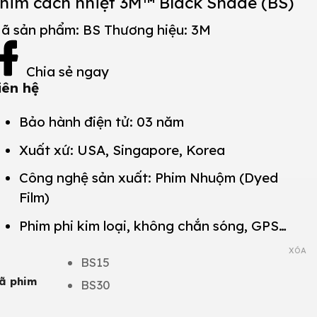
him cách nhiệt 3M™ Black Shade (BS)
ã sản phẩm:
BS
Thương hiệu:
3M
Chia sẻ ngay
iên hệ
Bảo hành điện tử: 03 năm
Xuất xứ: USA, Singapore, Korea
Công nghệ sản xuất: Phim Nhuộm (Dyed
Film)
Phim phi kim loại, không chắn sóng, GPS…
XÓA
BS15
ã phim
BS30