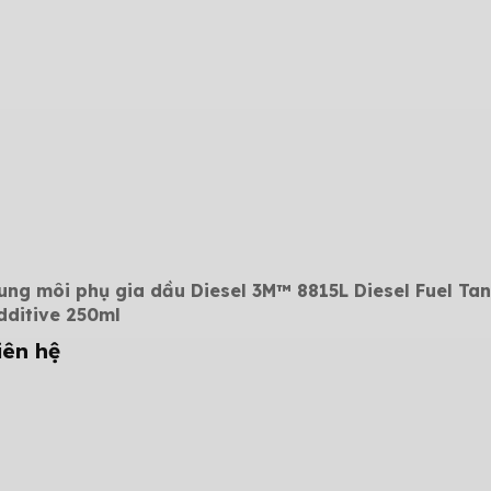
ung môi phụ gia dầu Diesel 3M™ 8815L Diesel Fuel Ta
dditive 250ml
iên hệ