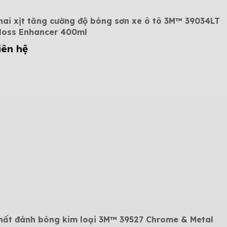
hai xịt tăng cường độ bóng sơn xe ô tô 3M™ 39034LT
loss Enhancer 400ml
iên hệ
hất đánh bóng kim loại 3M™ 39527 Chrome & Metal