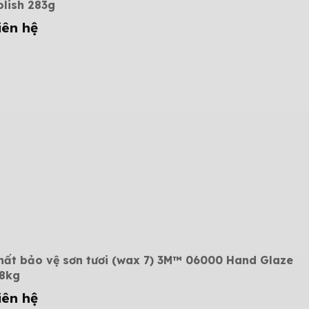
olish 283g
iên hệ
hất bảo vệ sơn tươi (wax 7) 3M™ 06000 Hand Glaze
.8kg
iên hệ