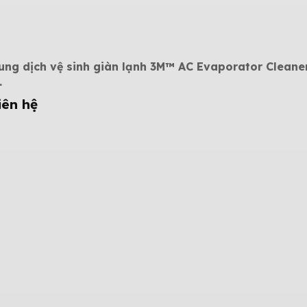
ung dịch vệ sinh giàn lạnh 3M™ AC Evaporator Cleane
L
iên hệ