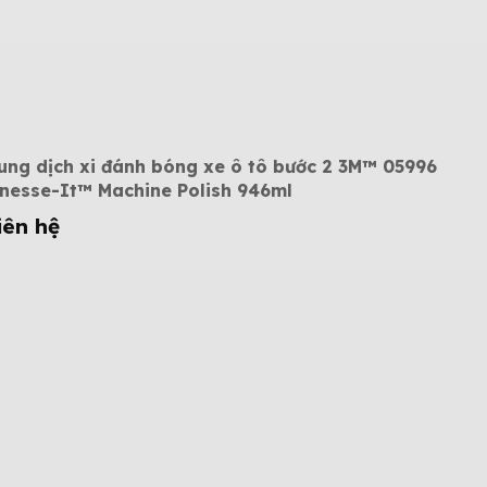
ung dịch xi đánh bóng xe ô tô bước 2 3M™ 05996
inesse-It™ Machine Polish 946ml
iên hệ