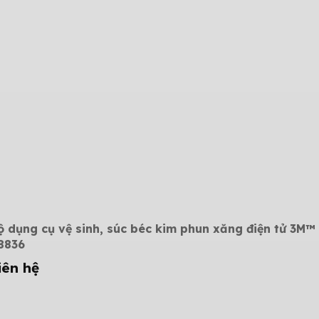
ộ dụng cụ vệ sinh, súc béc kim phun xăng điện tử 3M™
8836
iên hệ