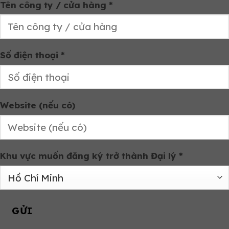
Tên công ty / cửa hàng
*
Số điện thoại
*
Website (nếu có)
Khu vực muốn đăng ký trở thành Đại lý
*
GỬI