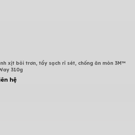
ình xịt bôi trơn, tẩy sạch rỉ sét, chống ăn mòn 3M™
Way 310g
iên hệ