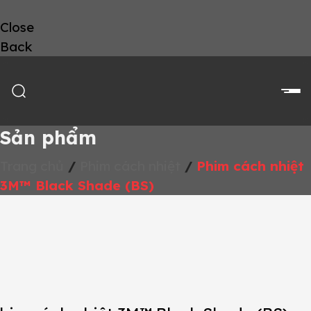
Close
Back
Sản phẩm
Trang chủ
/
Phim cách nhiệt
/
Phim cách nhiệt
3M™ Black Shade (BS)