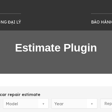
NG ĐẠI LÝ
BẢO HÀN
Estimate Plugin
car repair estimate