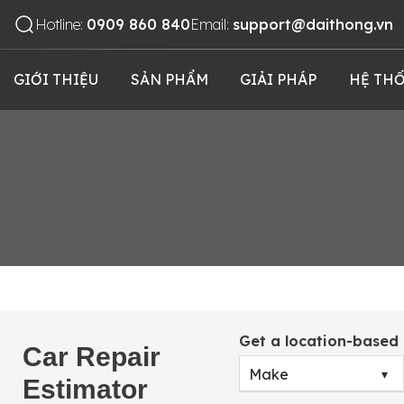
Hotline:
0909 860 840
Email:
support@daithong.vn
GIỚI THIỆU
SẢN PHẨM
GIẢI PHÁP
HỆ THỐ
Get a location-based 
Car Repair
Estimator