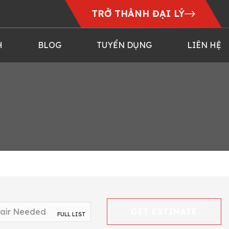
TRỞ THÀNH ĐẠI LÝ
H
BLOG
TUYỂN DỤNG
LIÊN HỆ
GET ESTIMATE
FULL LIST