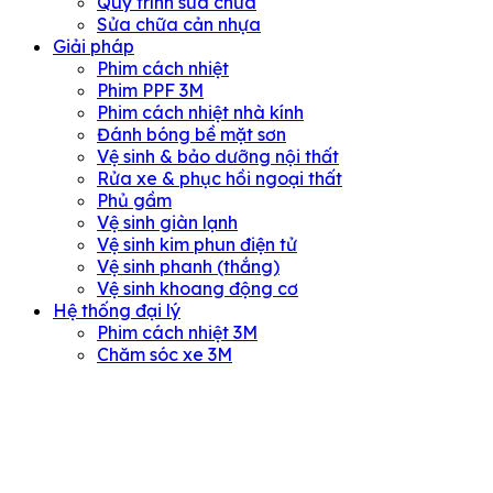
Quy trình sửa chữa
Sửa chữa cản nhựa
Giải pháp
Phim cách nhiệt
Phim PPF 3M
Phim cách nhiệt nhà kính
Đánh bóng bề mặt sơn
Vệ sinh & bảo dưỡng nội thất
Rửa xe & phục hồi ngoại thất
Phủ gầm
Vệ sinh giàn lạnh
Vệ sinh kim phun điện tử
Vệ sinh phanh (thắng)
Vệ sinh khoang động cơ
Hệ thống đại lý
Phim cách nhiệt 3M
Chăm sóc xe 3M