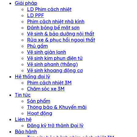
Giải pháp
LD Phim cách nhiệt
LD PPF
Phim cách nhiệt nhà kính
Đánh bóng bề mặt sơn
Vệ sinh & bảo dưỡng nội thất
Rửa xe & phục hồi ngoại thất
Phủ gầm
Vệ sinh giàn lạnh
Vệ sinh kim phun điện tử
Vệ sinh phanh (thắng)
Vệ sinh khoang động cơ
Hệ thống đại lý
Phim cách nhiệt 3M
Chăm sóc xe 3M
Tin tức
Sản phẩm
Thông báo & Khuyến mãi
Hoạt động
Liên hệ
Đăng ký trở thành Đại lý
Bảo hành