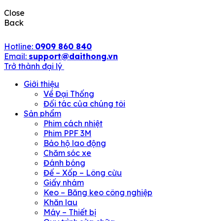
Close
Back
Hotline:
0909 860 840
Email:
support@daithong.vn
Trở thành đại lý
Giới thiệu
Về Đại Thống
Đối tác của chúng tôi
Sản phẩm
Phim cách nhiệt
Phim PPF 3M
Bảo hộ lao động
Chăm sóc xe
Đánh bóng
Đế – Xốp – Lông cừu
Giấy nhám
Keo – Băng keo công nghiệp
Khăn lau
Máy – Thiết bị