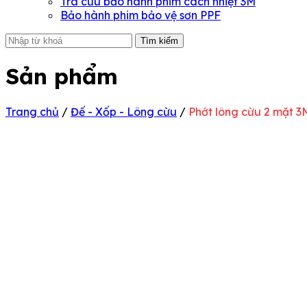
Tra cứu bảo hành phim cách nhiệt 3M
Bảo hành phim bảo vệ sơn PPF
Tìm kiếm
Sản phẩm
Trang chủ
/
Đế - Xốp - Lông cừu
/
Phớt lông cừu 2 mặt 