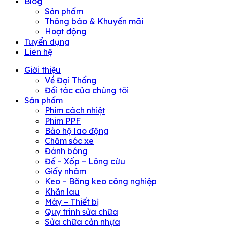
Blog
Sản phẩm
Thông báo & Khuyến mãi
Hoạt động
Tuyển dụng
Liên hệ
Giới thiệu
Về Đại Thống
Đối tác của chúng tôi
Sản phẩm
Phim cách nhiệt
Phim PPF
Bảo hộ lao động
Chăm sóc xe
Đánh bóng
Đế – Xốp – Lông cừu
Giấy nhám
Keo – Băng keo công nghiệp
Khăn lau
Máy – Thiết bị
Quy trình sửa chữa
Sửa chữa cản nhựa