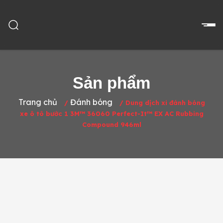
Sản phẩm
Trang chủ
Đánh bóng
/
/
Dung dịch xi đánh bóng
xe ô tô bước 1 3M™ 36060 Perfect-It™ EX AC Rubbing
Compound 946ml