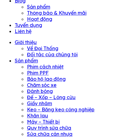
Blog
Sản phẩm
Thông báo & Khuyến mãi
Hoạt động
Tuyển dụng
Liên hệ
Giới thiệu
Về Đại Thống
Đối tác của chúng tôi
Sản phẩm
Phim cách nhiệt
Phim PPF
Bảo hộ lao động
Chăm sóc xe
Đánh bóng
Đế – Xốp – Lông cừu
Giấy nhám
Keo – Băng keo công nghiệp
Khăn lau
Máy – Thiết bị
Quy trình sửa chữa
Sửa chữa cản nhựa