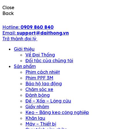
Close
Back
Hotline:
0909 860 840
Email:
support@daithong.vn
Trở thành đại lý
Giới thiệu
Về Đại Thống
Đối tác của chúng tôi
Sản phẩm
Phim cách nhiệt
Phim PPF 3M
Bảo hộ lao động
Chăm sóc xe
Đánh bóng
Đế – Xốp – Lông cừu
Giấy nhám
Keo – Băng keo công nghiệp
Khăn lau
Máy – Thiết bị