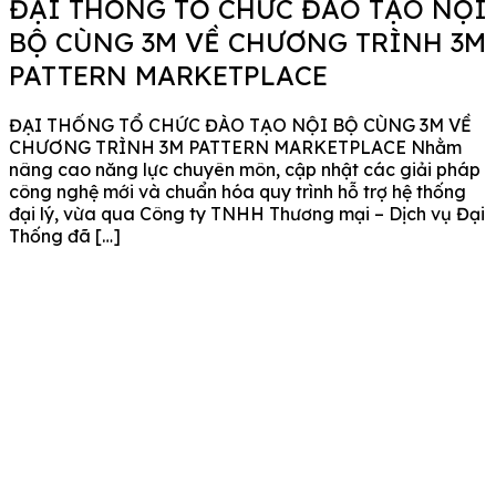
ĐẠI THỐNG TỔ CHỨC ĐÀO TẠO NỘI
BỘ CÙNG 3M VỀ CHƯƠNG TRÌNH 3M
PATTERN MARKETPLACE
ĐẠI THỐNG TỔ CHỨC ĐÀO TẠO NỘI BỘ CÙNG 3M VỀ
CHƯƠNG TRÌNH 3M PATTERN MARKETPLACE Nhằm
nâng cao năng lực chuyên môn, cập nhật các giải pháp
công nghệ mới và chuẩn hóa quy trình hỗ trợ hệ thống
đại lý, vừa qua Công ty TNHH Thương mại – Dịch vụ Đại
Thống đã […]