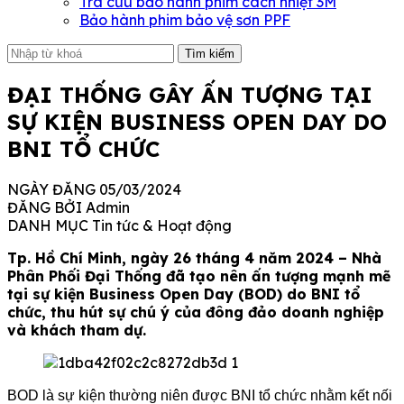
Tra cứu bảo hành phim cách nhiệt 3M
Bảo hành phim bảo vệ sơn PPF
Tìm kiếm
ĐẠI THỐNG GÂY ẤN TƯỢNG TẠI
SỰ KIỆN BUSINESS OPEN DAY DO
BNI TỔ CHỨC
NGÀY ĐĂNG
05/03/2024
ĐĂNG BỞI
Admin
DANH MỤC
Tin tức & Hoạt động
Tp. Hồ Chí Minh, ngày 26 tháng 4 năm 2024 – Nhà
Phân Phối Đại Thống đã tạo nên ấn tượng mạnh mẽ
tại sự kiện Business Open Day (BOD) do BNI tổ
chức, thu hút sự chú ý của đông đảo doanh nghiệp
và khách tham dự.
BOD là sự kiện thường niên được BNI tổ chức nhằm kết nối