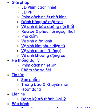
Giải pháp
LD Phim cách nhiệt
LD PPF
Phim cách nhiệt nhà kính
Đánh bóng bề mặt sơn
Vệ sinh & bảo dưỡng nội thất
Rửa xe & phục hồi ngoại thất
Phủ gầm
Vệ sinh giàn lạnh
Vệ sinh kim phun điện tử
Vệ sinh phanh (thắng)
Vệ sinh khoang động cơ
Hệ thống đại lý
Phim cách nhiệt 3M
Chăm sóc xe 3M
Tin tức
Sản phẩm
Thông báo & Khuyến mãi
Hoạt động
Liên hệ
Đăng ký trở thành Đại lý
Bảo hành