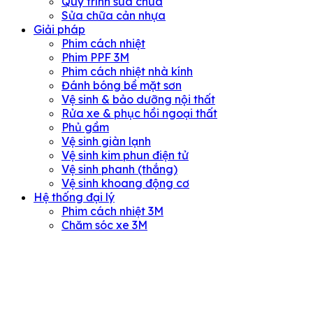
Quy trình sửa chữa
Sửa chữa cản nhựa
Giải pháp
Phim cách nhiệt
Phim PPF 3M
Phim cách nhiệt nhà kính
Đánh bóng bề mặt sơn
Vệ sinh & bảo dưỡng nội thất
Rửa xe & phục hồi ngoại thất
Phủ gầm
Vệ sinh giàn lạnh
Vệ sinh kim phun điện tử
Vệ sinh phanh (thắng)
Vệ sinh khoang động cơ
Hệ thống đại lý
Phim cách nhiệt 3M
Chăm sóc xe 3M