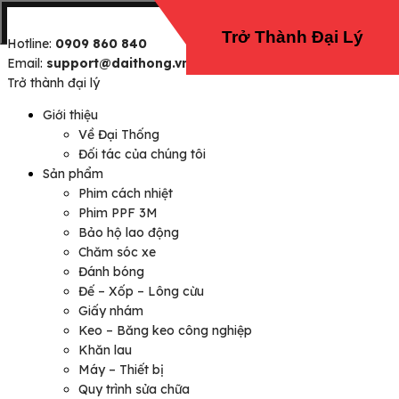
Trở Thành Đại Lý
Hotline:
0909 860 840
Email:
support@daithong.vn
Trở thành đại lý
Giới thiệu
Về Đại Thống
Đối tác của chúng tôi
Sản phẩm
Phim cách nhiệt
Phim PPF 3M
Bảo hộ lao động
Chăm sóc xe
Đánh bóng
Đế – Xốp – Lông cừu
Giấy nhám
Keo – Băng keo công nghiệp
Khăn lau
Máy – Thiết bị
Quy trình sửa chữa