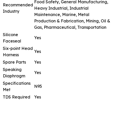
Food Safety, General Manufacturing,
Recommended
Heavy Industrial, Industrial
Industry
Maintenance, Marine, Metal
Production & Fabrication, Mining, Oil &
Gas, Pharmaceutical, Transportation
Silicone
Yes
Faceseal
Six-point Head
Yes
Harness
Spare Parts
Yes
Speaking
Yes
Diaphragm
Specifications
N95
Met
TDS Required
Yes