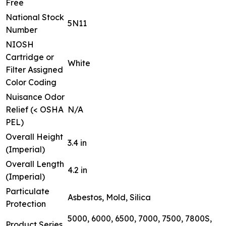
Free
National Stock
5N11
Number
NIOSH
Cartridge or
White
Filter Assigned
Color Coding
Nuisance Odor
Relief (< OSHA
N/A
PEL)
Overall Height
3.4 in
(Imperial)
Overall Length
4.2 in
(Imperial)
Particulate
Asbestos, Mold, Silica
Protection
5000, 6000, 6500, 7000, 7500, 7800S,
Product Series