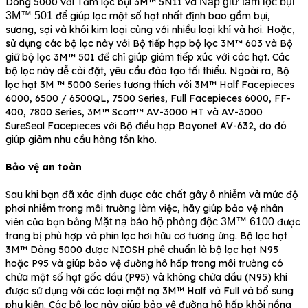
Dòng 5000 với Tấm lọc bụi 3M™ 5N11 và
Nắp giữ tấm lọc bụi
3M™ 501
để giúp lọc một số hạt nhất định bao gồm bụi,
sương, sợi và khói kim loại cùng với nhiều loại khí và hơi. Hoặc,
sử dụng các bộ lọc này với Bộ tiếp hợp bộ lọc 3M™ 603 và Bộ
giữ bộ lọc 3M™ 501 để chỉ giúp giảm tiếp xúc với các hạt. Các
bộ lọc này dễ cài đặt, yêu cầu đào tạo tối thiểu. Ngoài ra, Bộ
lọc hạt 3M ™ 5000 Series tương thích với 3M™ Half Facepieces
6000, 6500 / 6500QL, 7500 Series, Full Facepieces 6000, FF-
400, 7800 Series, 3M™ Scott™ AV-3000 HT và AV-3000
SureSeal Facepieces với Bộ điều hợp Bayonet AV-632, do đó
giúp giảm nhu cầu hàng tồn kho.
Bảo vệ an toàn
Sau khi bạn đã xác định được các chất gây ô nhiễm và mức độ
phơi nhiễm trong môi trường làm việc, hãy giúp bảo vệ nhân
viên của bạn bằng
Mặt nạ bảo hộ phòng độc 3M™ 6100
được
trang bị phù hợp và phin lọc hơi hữu cơ tương ứng. Bộ lọc hạt
3M™ Dòng 5000 được NIOSH phê chuẩn là bộ lọc hạt N95
hoặc P95 và giúp bảo vệ đường hô hấp trong môi trường có
chứa một số hạt gốc dầu (P95) và không chứa dầu (N95) khi
được sử dụng với các loại mặt nạ 3M™ Half và Full và bổ sung
phụ kiện. Các bộ lọc này giúp bảo vệ đường hô hấp khỏi nồng