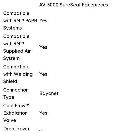
AV-3000 SureSeal Facepieces
Compatible
with 3M™ PAPR
Yes
Systems
Compatible
with 3M™
Yes
Supplied Air
System
Compatible
with Welding
Yes
Shield
Connection
Bayonet
Type
Cool Flow™
Exhalation
Yes
Valve
Drop-down