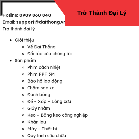
Trở Thành Đại Lý
Hotline:
0909 860 840
Email:
support@daithong.vn
Trở thành đại lý
Giới thiệu
Về Đại Thống
Đối tác của chúng tôi
Sản phẩm
Phim cách nhiệt
Phim PPF 3M
Bảo hộ lao động
Chăm sóc xe
Đánh bóng
Đế – Xốp – Lông cừu
Giấy nhám
Keo – Băng keo công nghiệp
Khăn lau
Máy – Thiết bị
Quy trình sửa chữa