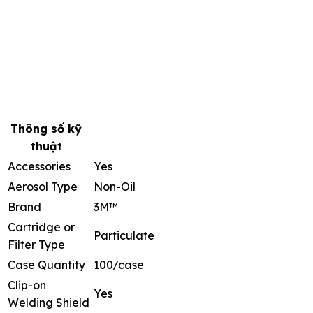
Thông số kỹ
thuật
Accessories
Yes
Aerosol Type
Non-Oil
Brand
3M™
Cartridge or
Particulate
Filter Type
Case Quantity
100/case
Clip-on
Yes
Welding Shield