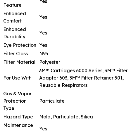
Yes
Feature
Enhanced
Yes
Comfort
Enhanced
Yes
Durability
Eye Protection
Yes
Filter Class
N95
Filter Material
Polyester
3M™ Cartridges 6000 Series, 3M™ Filter
For Use With
Adapter 603, 3M™ Filter Retainer 501,
Reusable Respirators
Gas & Vapor
Protection
Particulate
Type
Hazard Type
Mold, Particulate, Silica
Maintenance
Yes