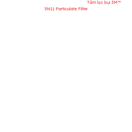
Trang chủ
Bảo hộ lao động
/
/
Tấm lọc bụi 3M™
5N11 Particulate Filter