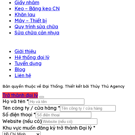
Giấy nhám
Keo – Băng keo CN
Khăn lau
Máy – Thiết bị
Quy trình sửa chữa
Sửa chữa cản nhựa
Giới thiệu
Hệ thống đại lý
Tuyển dụng
Blog
Liên hệ
Bản quyền thuộc về Đại Thống. Thiết kết bởi Thủy Thủ Agency
Trở thành đại lý
Họ và tên
*
Tên công ty / cửa hàng
*
Số điện thoại
*
Website (nếu có)
Khu vực muốn đăng ký trở thành Đại lý
*