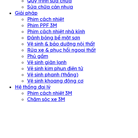
Quy trình sửa chữa
Sửa chữa cản nhựa
Giải pháp
Phim cách nhiệt
Phim PPF 3M
Phim cách nhiệt nhà kính
Đánh bóng bề mặt sơn
Vệ sinh & bảo dưỡng nội thất
Rửa xe & phục hồi ngoại thất
Phủ gầm
Vệ sinh giàn lạnh
Vệ sinh kim phun điện tử
Vệ sinh phanh (thắng)
Vệ sinh khoang động cơ
Hệ thống đại lý
Phim cách nhiệt 3M
Chăm sóc xe 3M