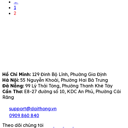
←
1
2
Hồ Chí Minh:
129 Đinh Bộ Lĩnh, Phường Gia Định
Hà Nội:
55 Nguyễn Khoái, Phường Hai Bà Trưng
Đà Nẵng:
99 Lý Thái Tông, Phường Thanh Khê Tây
Cần Thơ:
E8-27 đường số 10, KDC An Phú, Phường Cái
Răng
support@daithong.vn
0909 860 840
Theo dõi chúng tôi