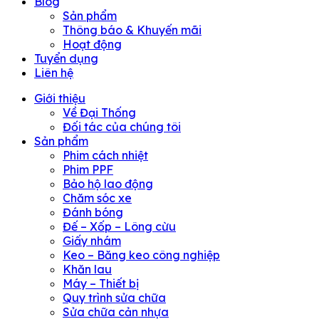
Blog
Sản phẩm
Thông báo & Khuyến mãi
Hoạt động
Tuyển dụng
Liên hệ
Giới thiệu
Về Đại Thống
Đối tác của chúng tôi
Sản phẩm
Phim cách nhiệt
Phim PPF
Bảo hộ lao động
Chăm sóc xe
Đánh bóng
Đế – Xốp – Lông cừu
Giấy nhám
Keo – Băng keo công nghiệp
Khăn lau
Máy – Thiết bị
Quy trình sửa chữa
Sửa chữa cản nhựa