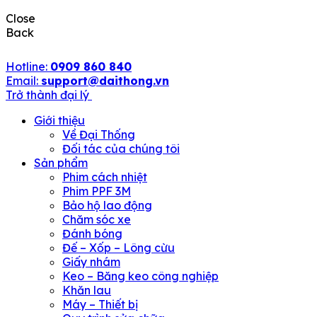
Close
Back
Hotline:
0909 860 840
Email:
support@daithong.vn
Trở thành đại lý
Giới thiệu
Về Đại Thống
Đối tác của chúng tôi
Sản phẩm
Phim cách nhiệt
Phim PPF 3M
Bảo hộ lao động
Chăm sóc xe
Đánh bóng
Đế – Xốp – Lông cừu
Giấy nhám
Keo – Băng keo công nghiệp
Khăn lau
Máy – Thiết bị