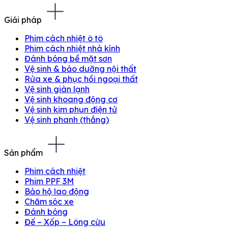
Giải pháp
Phim cách nhiệt ô tô
Phim cách nhiệt nhà kính
Đánh bóng bề mặt sơn
Vệ sinh & bảo dưỡng nội thất
Rửa xe & phục hồi ngoại thất
Vệ sinh giàn lạnh
Vệ sinh khoang động cơ
Vệ sinh kim phun điện tử
Vệ sinh phanh (thắng)
Sản phẩm
Phim cách nhiệt
Phim PPF 3M
Bảo hộ lao động
Chăm sóc xe
Đánh bóng
Đế – Xốp – Lông cừu