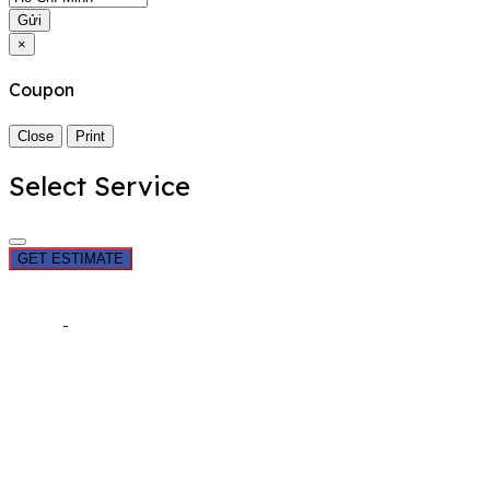
Gửi
×
Coupon
Close
Print
Select Service
GET ESTIMATE