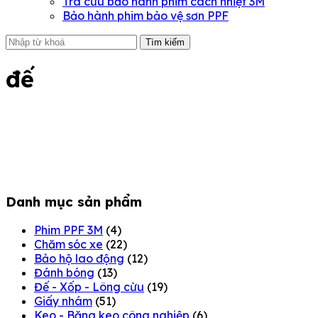
Tra cứu bảo hành phim cách nhiệt 3M
Bảo hành phim bảo vệ sơn PPF
Tìm kiếm
đế
Danh mục sản phẩm
Phim PPF 3M
(4)
Chăm sóc xe
(22)
Bảo hộ lao động
(12)
Đánh bóng
(13)
Đế - Xốp - Lông cừu
(19)
Giấy nhám
(51)
Keo - Băng keo công nghiệp
(6)