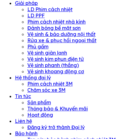
Giải pháp
LD Phim cách nhiệt
LD PPF
Phim cách nhiệt nhà kính
Đánh bóng bề mặt sơn
Vệ sinh & bảo dưỡng nội thất
Rửa xe & phục hồi ngoại thất
Phủ gầm
Vệ sinh giàn lạnh
Vệ sinh kim phun điện tử
Vệ sinh phanh (thắng)
Vệ sinh khoang động cơ
Hệ thống đại lý
Phim cách nhiệt 3M
Chăm sóc xe 3M
Tin tức
Sản phẩm
Thông báo & Khuyến mãi
Hoạt động
Liên hệ
Đăng ký trở thành Đại lý
Bảo hành