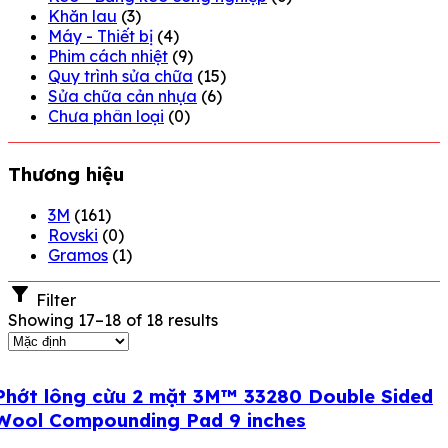
Khăn lau
(3)
Máy - Thiết bị
(4)
Phim cách nhiệt
(9)
Quy trình sửa chữa
(15)
Sửa chữa cản nhựa
(6)
Chưa phân loại
(0)
Thương hiệu
3M
(161)
Rovski
(0)
Gramos
(1)
Filter
Showing 17–18 of 18 results
Phớt lông cừu 2 mặt 3M™ 33280 Double Sided
Wool Compounding Pad 9 inches