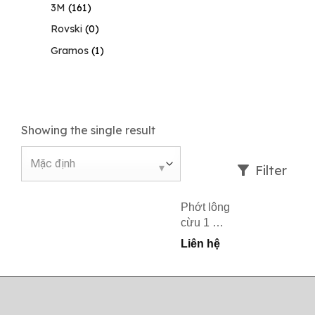
3M
(161)
Rovski
(0)
Gramos
(1)
Showing the single result
Filter
Phớt lông
cừu 1 mặt
3M™
Liên hệ
05711
Compounding
Pad 9
inches