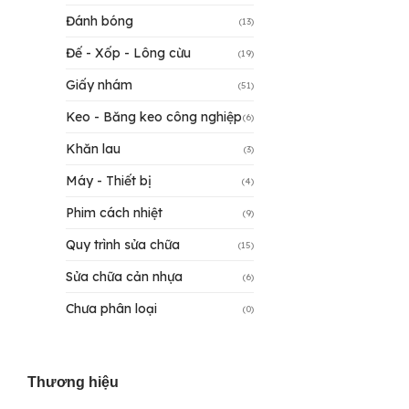
Đánh bóng
(13)
Đế - Xốp - Lông cừu
(19)
Giấy nhám
(51)
Keo - Băng keo công nghiệp
(6)
Khăn lau
(3)
Máy - Thiết bị
(4)
Phim cách nhiệt
(9)
Quy trình sửa chữa
(15)
Sửa chữa cản nhựa
(6)
Chưa phân loại
(0)
Thương hiệu